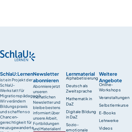
SchlaU:Lernen
Newsletter
Lernmaterial
Weitere
Alphabetisierung
abonnieren
Angebote
ist ein Projekt der
Online-
SchlaU-
Deutsch als
Abonniere jetzt
Workshops
Werkstatt für
Zweitsprache
unseren
Migrationspädagogik.
monatlichen
Veranstaltungen
Mathematik in
Wir verändern
Newsletter und
DaZ
Selbstlernkurse
Bildungspraxis
bleibe bestens
und schaffen so
Digitale Bildung
informiert über
E-Books
Chancen­
in DaZ
unsere Arbeit,
Lehrwerke
gerechtigkeit für
Fortbildungen
Sozio-
neuzugewanderte
Videos
und Materialien!
emotionale