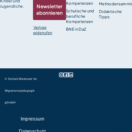
Kinder und
Kompetenzen
Methodensamml
Newsletter
Jugendliche.
Schulische und
Didaktische
abonnieren
berufliche
Tipps
Kompetenzen
Vertrag
BNE in DaZ
widerrufen
© SchlaU-Werkstatt für
Migrationspädagogik
gGmbH
Impressum
Datenschutz