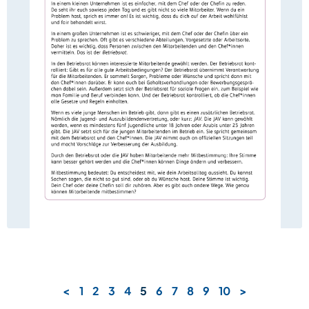
<
1
2
3
4
5
6
7
8
9
10
>