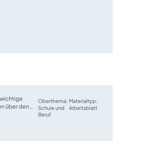
m Fahrbetrieb“
 wichtige
Oberthema
Materialtyp
en über den
Schule und
Arbeitsblatt
t- und
Beruf
mann/-frau“
esetext
eitet.