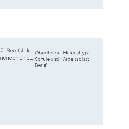
aZ-Berufsbild
Oberthema
Materialtyp
rnenden einen
Schule und
Arbeitsblatt
rfahren,
Beruf
aussetzungen
werbung nötig