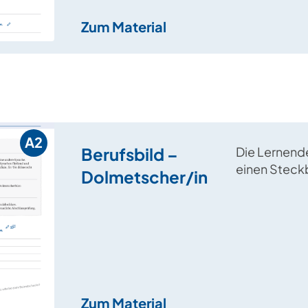
Zum Material
A2
Berufsbild –
Die Lernende
einen Steckb
Dolmetscher/in
Beruf „Dolm
und filtern w
Information
Zum Material