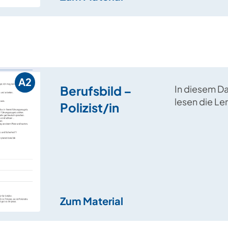
A2
Berufsbild –
In diesem D
lesen die Le
Polizist/in
Dialog und e
welche Vor
für eine Be
sind.
Zum Material