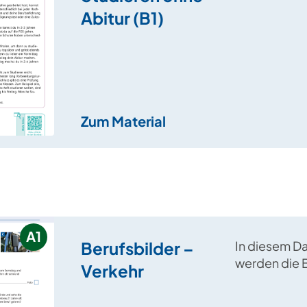
diesem B1-L
Abitur (B1)
Aufgaben) v
Möglichkeit
Zum Material
A1
Berufsbilder –
In diesem D
werden die 
Verkehr
„Busfahrer/i
Bahnfahrer/i