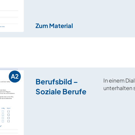
Zum Material
A2
Berufsbild –
In einem Dia
unterhalten 
Soziale Berufe
Personen üb
sozialen Ber