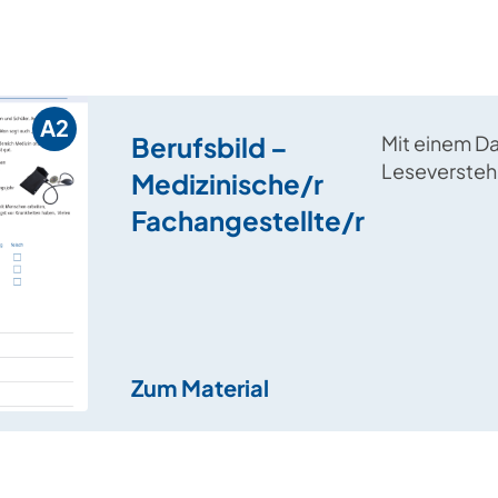
A2
Berufsbild –
Mit einem D
Leseverstehe
Medizinische/r
was medizin
Fachangestellte/r
Fachangestel
Beruf mache
Zum Material