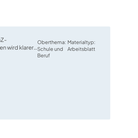
aZ-
Oberthema
Materialtyp
n wird klarer,
Schule und
Arbeitsblatt
ische
Beruf
lte in ihrem
n.