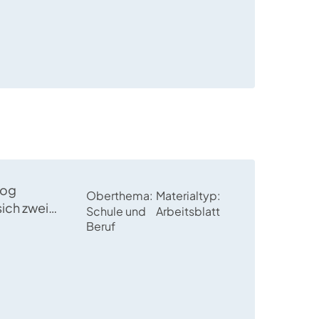
log
Oberthema
Materialtyp
sich zwei
Schule und
Arbeitsblatt
er Berufe im
Beruf
eich.