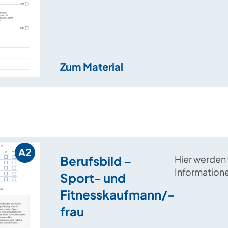
„Fachkraft i
vorgestellt.
Zum Material
A2
Berufsbild –
Hier werden
Information
Sport- und
Beruf „Spor
Fitnesskaufmann/-
Fitnesskauf
frau
aus einem L
herausgearb