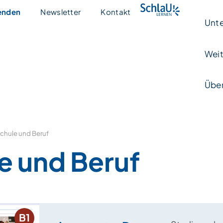
enden
Newsletter
Kontakt
Unte
Weit
Über
chule und Beruf
e und Beruf
B1