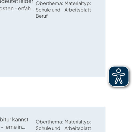
deutet leider
Oberthema
Materialtyp
sten - erfahrt
Schule und
Arbeitsblatt
1-Lesetext
Beruf
, wie ihr euer
nzieren könnt.
bitur kannst
Oberthema
Materialtyp
- lerne in
Schule und
Arbeitsblatt