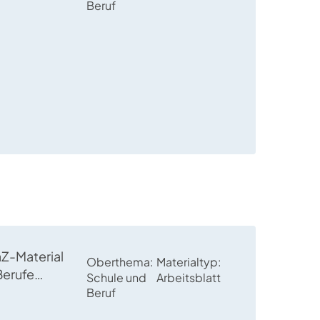
esetext (plus
Beruf
erschiedene
en kennen.
aZ-Material
Oberthema
Materialtyp
Berufe
Schule und
Arbeitsblatt
n“, „U-
Beruf
n“ und