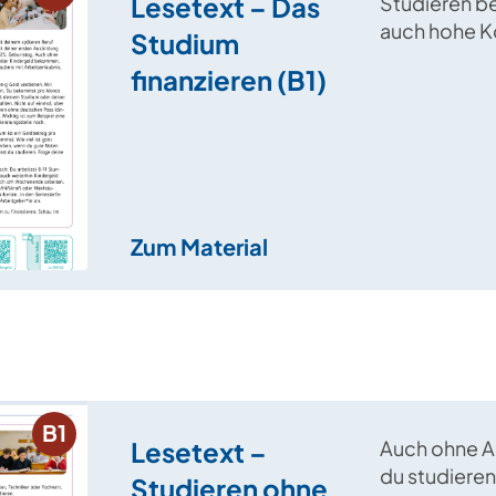
Lesetext – Das
Studieren be
auch hohe Ko
Studium
in diesem B
finanzieren (B1)
mehr darüber
Studium fina
Zum Material
B1
Lesetext –
Auch ohne A
du studieren 
Studieren ohne