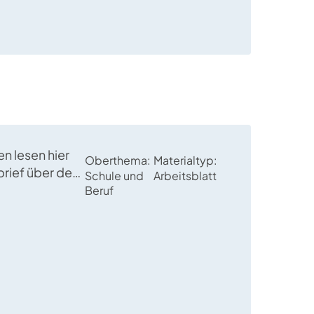
n lesen hier
Oberthema
Materialtyp
rief über den
Schule und
Arbeitsblatt
etscher/in“
Beruf
ichtige
en.