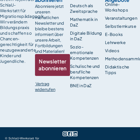
Online-
SchlaU-
Deutsch als
Abonniere jetzt
Workshops
Werkstatt für
Zweitsprache
unseren
Migrationspädagogik.
monatlichen
Veranstaltungen
Mathematik in
Wir verändern
Newsletter und
DaZ
Selbstlernkurse
Bildungspraxis
bleibe bestens
und schaffen so
Digitale Bildung
informiert über
E-Books
Chancen­
in DaZ
unsere Arbeit,
Lehrwerke
gerechtigkeit für
Fortbildungen
Sozio-
neuzugewanderte
Videos
und Materialien!
emotionale
Kinder und
Kompetenzen
Methodensamml
Newsletter
Jugendliche.
Schulische und
Didaktische
abonnieren
berufliche
Tipps
Kompetenzen
Vertrag
BNE in DaZ
widerrufen
© SchlaU-Werkstatt für