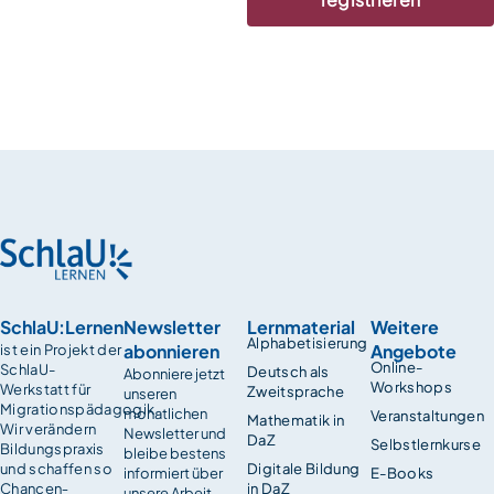
SchlaU:Lernen
Newsletter
Lernmaterial
Weitere
Alphabetisierung
abonnieren
Angebote
ist ein Projekt der
Online-
SchlaU-
Deutsch als
Abonniere jetzt
Workshops
Werkstatt für
Zweitsprache
unseren
Migrationspädagogik.
monatlichen
Veranstaltungen
Mathematik in
Wir verändern
Newsletter und
DaZ
Selbstlernkurse
Bildungspraxis
bleibe bestens
und schaffen so
Digitale Bildung
informiert über
E-Books
Chancen­
in DaZ
unsere Arbeit,