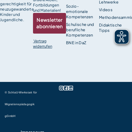
Lehrwerke
gerechtigkeit für
Fortbildungen
Sozio-
neuzugewanderte
Videos
und Materialien!
emotionale
Kinder und
Kompetenzen
Methodensamml
Newsletter
Jugendliche.
Schulische und
Didaktische
abonnieren
berufliche
Tipps
Kompetenzen
Vertrag
BNE in DaZ
widerrufen
© SchlaU-Werkstatt für
Migrationspädagogik
gGmbH