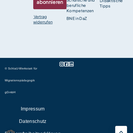
Didaktische
abonnieren
berufliche
Tipps
Kompetenzen
Vertrag
BNE in DaZ
widerrufen
© SchlaU-Werkstatt für
Migrationspädagogik
gGmbH
Impressum
Datenschutz