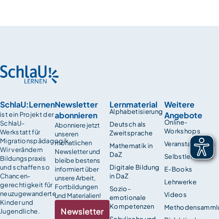
SchlaU:Lernen
Newsletter
Lernmaterial
Weitere
Alphabetisierung
abonnieren
Angebote
ist ein Projekt der
Online-
SchlaU-
Deutsch als
Abonniere jetzt
Workshops
Werkstatt für
Zweitsprache
unseren
Migrationspädagogik.
monatlichen
Veranstaltungen
Mathematik in
Wir verändern
Newsletter und
DaZ
Selbstlernkurse
Bildungspraxis
bleibe bestens
und schaffen so
Digitale Bildung
informiert über
E-Books
Chancen­
in DaZ
unsere Arbeit,
Lehrwerke
gerechtigkeit für
Fortbildungen
Sozio-
neuzugewanderte
Videos
und Materialien!
emotionale
Kinder und
Kompetenzen
Methodensamml
Newsletter
Jugendliche.
Schulische und