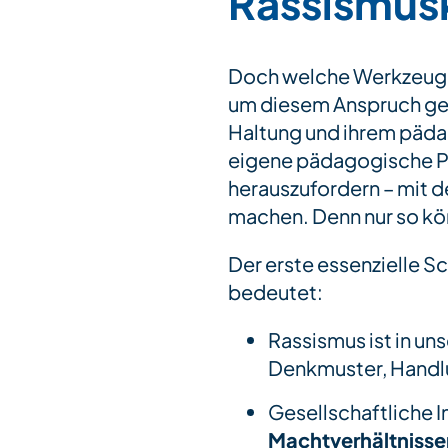
Rassismuskr
Doch welche Werkzeuge
um diesem Anspruch gere
Haltung und ihrem päda
eigene pädagogische Pra
herauszufordern – mit d
machen. Denn nur so kö
Der erste essenzielle Sch
bedeutet:
Rassismus ist in un
Denkmuster, Handl
Gesellschaftliche In
Machtverhältnisse