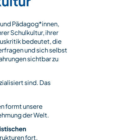
kultur
 und Pädagog*innen,
er Schulkultur, ihrer
skritik bedeutet, die
rfragen und sich selbst
ahrungen sichtbar zu
zialisiert sind. Das
en formt unsere
ehmung der Welt.
istischen
rukturen fort.