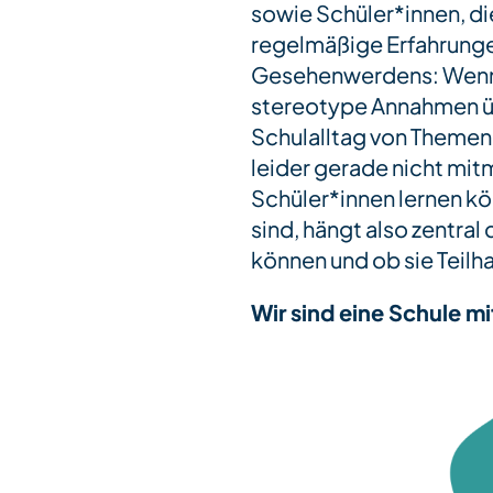
sowie Schüler*innen, d
regelmäßige Erfahrunge
Gesehenwerdens: Wenn z
stereotype Annahmen üb
Schulalltag von Themen
leider gerade nicht mit
Schüler*innen lernen k
sind, hängt also zentra
können und ob sie Teil
Wir sind eine Schule mi