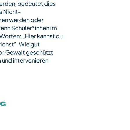
werden, bedeutet dies
s Nicht-
chen werden oder
enn Schüler*innen im
Worten: „Hier kannst du
ichst”. Wie gut
or Gewalt geschützt
 und intervenieren