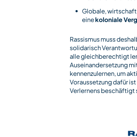
Globale, wirtschaf
eine
koloniale Ver
Rassismus muss desha
solidarisch Verantwortu
alle gleichberechtigt le
Auseinandersetzung mit
kennenzulernen, um akt
Voraussetzung dafür ist
Verlernens beschäftigt 