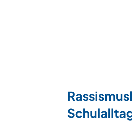
Rassismuskr
Schulallta