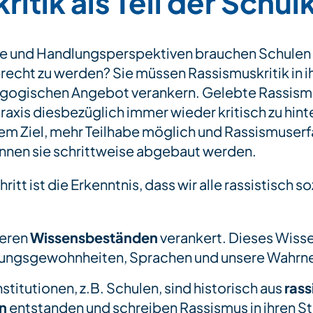
itik als Teil der Schul
 und Handlungsperspektiven brauchen Schulen
cht zu werden? Sie müssen Rassismuskritik in ihr
gogischen Angebot verankern. Gelebte Rassismu
xis diesbezüglich immer wieder kritisch zu hinte
em Ziel, mehr Teilhabe möglich und Rassismuserf
nnen sie schrittweise abgebaut werden.
ritt ist die Erkenntnis, dass wir alle rassistisch so
seren
Wissensbeständen
verankert. Dieses Wiss
ungsgewohnheiten, Sprachen und unsere Wahrn
stitutionen, z.B. Schulen, sind historisch aus
rass
n
entstanden und schreiben Rassismus in ihren St