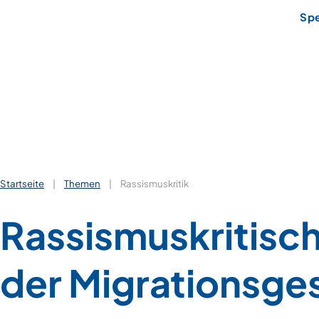
Sp
Startseite
|
Themen
|
Rassismuskritik
Rassismuskritische
der Migrations­ge