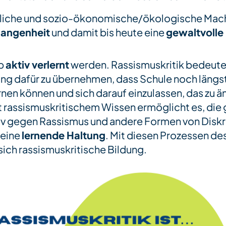
tliche und sozio-ökonomische/ökologische Mach
gangenheit
und damit bis heute eine
gewaltvoll
lb
aktiv verlernt
werden. Rassismuskritik bedeut
ng dafür zu übernehmen, dass Schule noch längst 
rnen können und sich darauf einzulassen, das zu ä
 rassismuskritischem Wissen ermöglicht es, di
iv gegen Rassismus und andere Formen von Diskr
 eine
lernende Haltung
. Mit diesen Prozessen de
sich rassismuskritische Bildung.