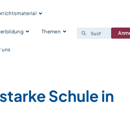
rrichtsmaterial
erbildung
Themen
Anm
 uns
starke Schule in