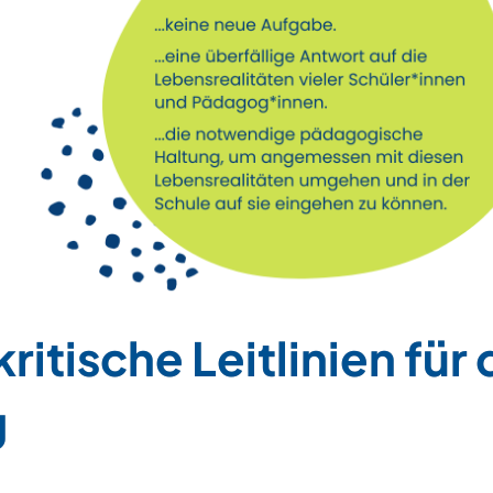
itische Leitlinien für
g