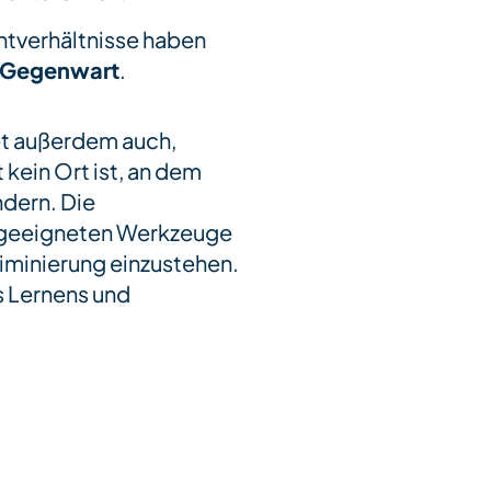
tverhältnisse haben
e Gegenwart
.
et außerdem auch,
kein Ort ist, an dem
ndern. Die
e geeigneten Werkzeuge
iminierung einzustehen.
s Lernens und