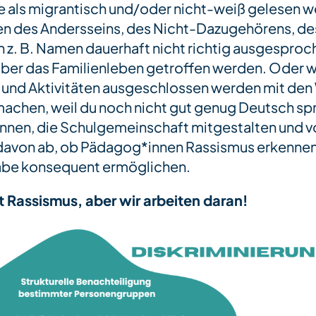
ie als migrantisch und/oder nicht-weiß gelesen 
n des Andersseins, des Nicht-Dazugehörens, de
. B. Namen dauerhaft nicht richtig ausgespro
er das Familienleben getroffen werden. Oder w
 und Aktivitäten ausgeschlossen werden mit den 
machen, weil du noch nicht gut genug Deutsch spr
önnen, die Schulgemeinschaft mitgestalten und v
l davon ab, ob Pädagog*innen Rassismus erkennen
habe konsequent ermöglichen.
t Rassismus, aber wir arbeiten daran!