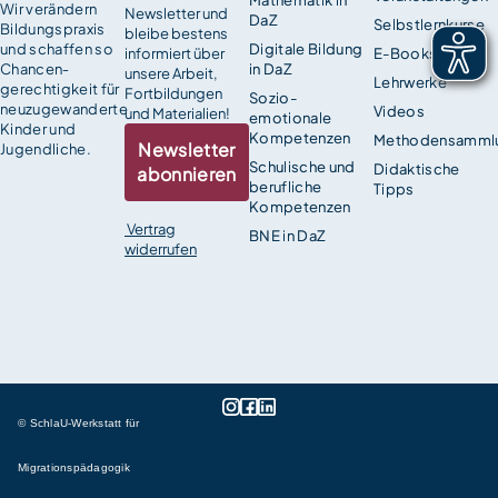
Mathematik in
Wir verändern
Newsletter und
DaZ
Selbstlernkurse
Bildungspraxis
bleibe bestens
und schaffen so
Digitale Bildung
informiert über
E-Books
Chancen­
in DaZ
unsere Arbeit,
Lehrwerke
gerechtigkeit für
Fortbildungen
Sozio-
neuzugewanderte
Videos
und Materialien!
emotionale
Kinder und
Kompetenzen
Methodensamml
Newsletter
Jugendliche.
Schulische und
Didaktische
abonnieren
berufliche
Tipps
Kompetenzen
Vertrag
BNE in DaZ
widerrufen
© SchlaU-Werkstatt für
Migrationspädagogik