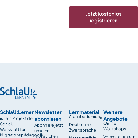
Jetzt kostenlos
registrieren
SchlaU:Lernen
Newsletter
Lernmaterial
Weitere
Alphabetisierung
abonnieren
Angebote
ist ein Projekt der
Online-
SchlaU-
Deutsch als
Abonniere jetzt
Workshops
Werkstatt für
Zweitsprache
unseren
Migrationspädagogik.
monatlichen
Veranstaltungen