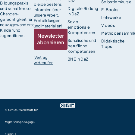
DaZ
Selbstlernkurse
Bildungspraxis
bleibe bestens
und schaffen so
Digitale Bildung
informiert über
E-Books
Chancen­
in DaZ
unsere Arbeit,
Lehrwerke
gerechtigkeit für
Fortbildungen
Sozio-
neuzugewanderte
Videos
und Materialien!
emotionale
Kinder und
Kompetenzen
Methodensamml
Newsletter
Jugendliche.
Schulische und
Didaktische
abonnieren
berufliche
Tipps
Kompetenzen
Vertrag
BNE in DaZ
widerrufen
© SchlaU-Werkstatt für
Migrationspädagogik
gGmbH