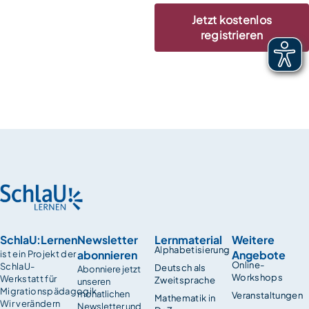
Jetzt kostenlos
registrieren
SchlaU:Lernen
Newsletter
Lernmaterial
Weitere
Alphabetisierung
abonnieren
Angebote
ist ein Projekt der
Online-
SchlaU-
Deutsch als
Abonniere jetzt
Workshops
Werkstatt für
Zweitsprache
unseren
Migrationspädagogik.
monatlichen
Veranstaltungen
Mathematik in
Wir verändern
Newsletter und