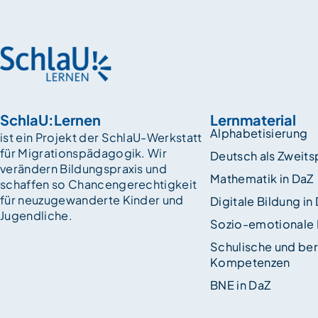
SchlaU:Lernen
Lernmaterial
Alphabetisierung
ist ein Projekt der SchlaU-Werkstatt
für Migrationspädagogik. Wir
Deutsch als Zweit
verändern Bildungspraxis und
Mathematik in DaZ
schaffen so Chancen­gerechtigkeit
für neuzugewanderte Kinder und
Digitale Bildung in
Jugendliche.
Sozio-emotionale
Schulische und ber
Kompetenzen
BNE in DaZ