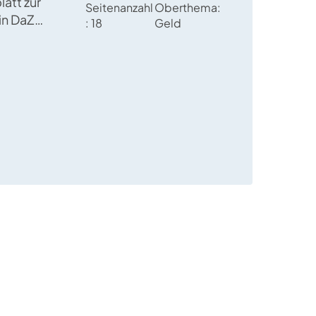
latt zur
Seitenanzahl
Oberthema
in DaZ
18
Geld
t das Rechnen
e
ibweise und
von
en.