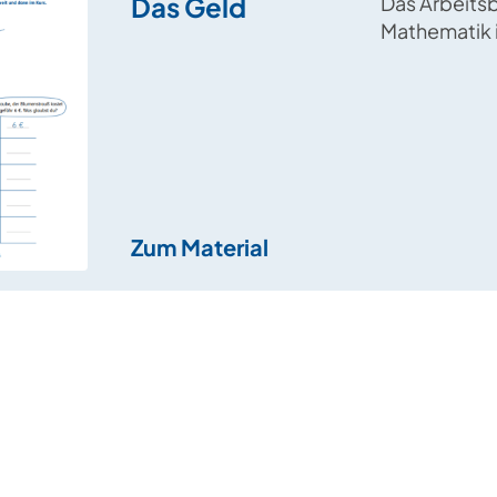
Das Geld
Das Arbeitsb
Mathematik 
thematisier
mit Geld, di
Kommaschre
das Runden 
Geldbeträg
Zum Material