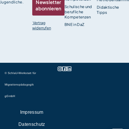
Newsletter
Jugendliche.
Schulische und
Didaktische
abonnieren
berufliche
Tipps
Kompetenzen
Vertrag
BNE in DaZ
widerrufen
© SchlaU-Werkstatt für
Migrationspädagogik
gGmbH
Impressum
Datenschutz