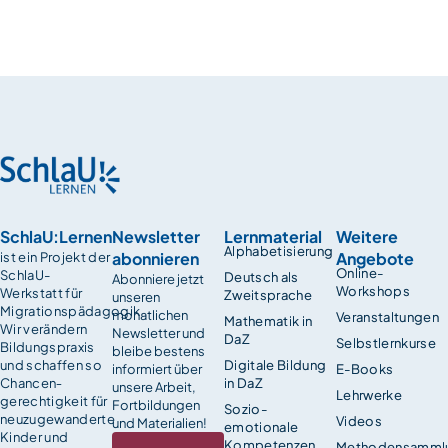
SchlaU:Lernen
Newsletter
Lernmaterial
Weitere
Alphabetisierung
abonnieren
Angebote
ist ein Projekt der
Online-
SchlaU-
Deutsch als
Abonniere jetzt
Workshops
Werkstatt für
Zweitsprache
unseren
Migrationspädagogik.
monatlichen
Veranstaltungen
Mathematik in
Wir verändern
Newsletter und
DaZ
Selbstlernkurse
Bildungspraxis
bleibe bestens
und schaffen so
Digitale Bildung
informiert über
E-Books
Chancen­
in DaZ
unsere Arbeit,
Lehrwerke
gerechtigkeit für
Fortbildungen
Sozio-
neuzugewanderte
Videos
und Materialien!
emotionale
Kinder und
Kompetenzen
Methodensamml