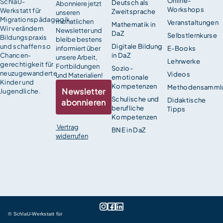
Online-
SchlaU-
Deutsch als
Abonniere jetzt
Workshops
Werkstatt für
Zweitsprache
unseren
Migrationspädagogik.
monatlichen
Veranstaltungen
Mathematik in
Wir verändern
Newsletter und
DaZ
Selbstlernkurse
Bildungspraxis
bleibe bestens
und schaffen so
Digitale Bildung
informiert über
E-Books
Chancen­
in DaZ
unsere Arbeit,
Lehrwerke
gerechtigkeit für
Fortbildungen
Sozio-
neuzugewanderte
Videos
und Materialien!
emotionale
Kinder und
Kompetenzen
Methodensamml
Newsletter
Jugendliche.
Schulische und
Didaktische
abonnieren
berufliche
Tipps
Kompetenzen
Vertrag
BNE in DaZ
widerrufen
© SchlaU-Werkstatt für