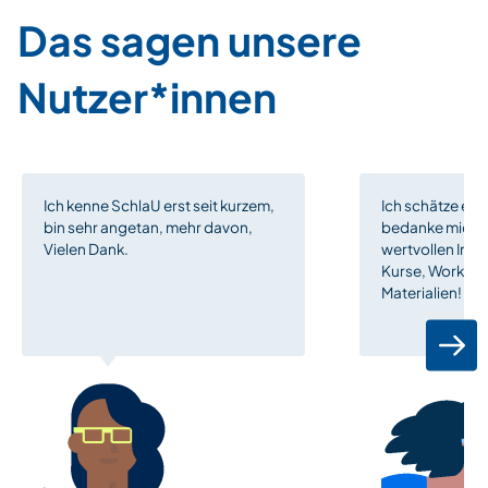
Das sagen unsere
Nutzer*innen
Ich kenne SchlaU erst seit kurzem,
Ich schätze eur
bin sehr angetan, mehr davon,
bedanke mich n
Vielen Dank.
wertvollen Inpu
Kurse, Worksho
Materialien!