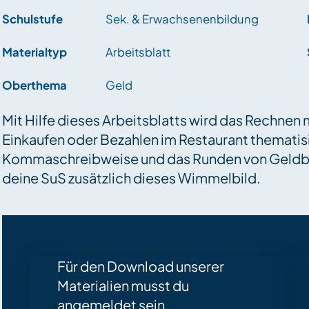
Schulstufe
Sek. & Erwachsenenbildung
Materialtyp
Arbeitsblatt
Oberthema
Geld
Mit Hilfe dieses Arbeitsblatts wird das Rechnen
Einkaufen oder Bezahlen im Restaurant thematis
Kommaschreibweise und das Runden von Geldbe
deine SuS zusätzlich dieses Wimmelbild.
Für den Download unserer
Materialien musst du
angemeldet sein.