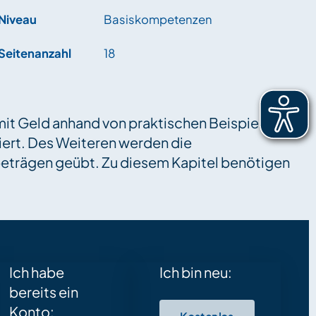
Niveau
Basiskompetenzen
Seitenanzahl
18
 mit Geld anhand von praktischen Beispielen wie
iert. Des Weiteren werden die
trägen geübt. Zu diesem Kapitel benötigen
Ich habe
Ich bin neu:
bereits ein
Konto: