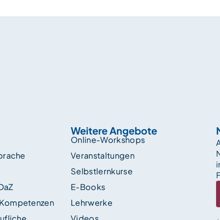
Weitere Angebote
Online-Workshops
A
sprache
Veranstaltungen
i
Selbstlernkurse
F
 DaZ
E-Books
 Kompetenzen
Lehrwerke
ufliche
Videos