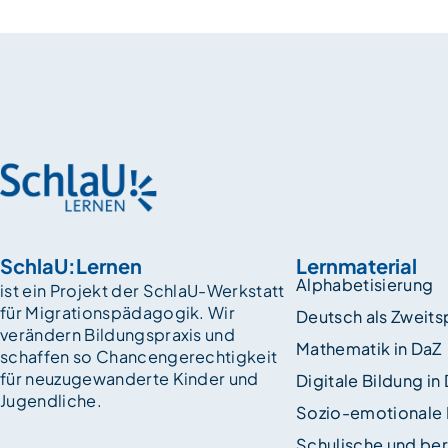
SchlaU:Lernen
Lernmaterial
Alphabetisierung
ist ein Projekt der SchlaU-Werkstatt
für Migrationspädagogik. Wir
Deutsch als Zweit
verändern Bildungspraxis und
Mathematik in DaZ
schaffen so Chancen­gerechtigkeit
für neuzugewanderte Kinder und
Digitale Bildung in
Jugendliche.
Sozio-emotionale
Schulische und ber