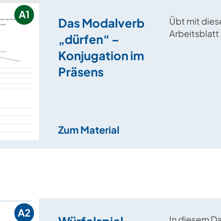
A1
Das Modalverb
Übt mit die
Arbeitsblatt
„dürfen“ –
die Konjugat
Konjugation im
dürfen“ im P
Präsens
Zum Material
A2
Würfelspiel –
In diesem D