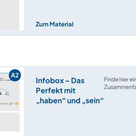
Zum Material
A2
Infobox – Das
Finde hier ei
Zusammenfa
Perfekt mit
Unterscheid
„haben“ und „sein“
Verben mit „
Verben mit 
Perfekt.