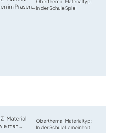
Oberthema
Materialtyp
en im Präsens
In der Schule
Spiel
nd einfache
risch geübt.
aZ-Material
Oberthema
Materialtyp
 wie man
In der Schule
Lerneinheit