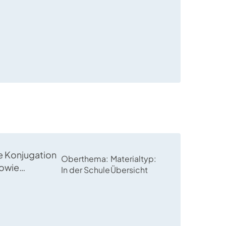
ie Konjugation
Oberthema
Materialtyp
sowie
In der Schule
Übersicht
n zu der
n Modalverben
nd
.