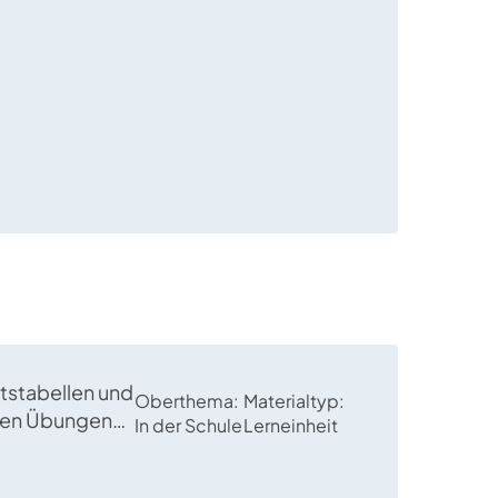
 Verben im
ugiert.
tstabellen und
Oberthema
Materialtyp
nen Übungen
In der Schule
Lerneinheit
 Imperativ
nd geübt.