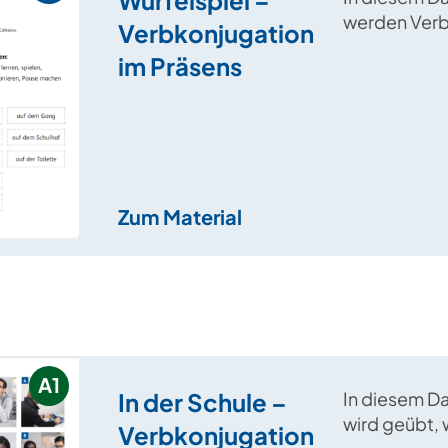
werden Verb
Verbkonjugation
konjugiert u
im Präsens
Sätze spiele
Zum Material
A1
In der Schule –
In diesem D
wird geübt,
Verbkonjugation