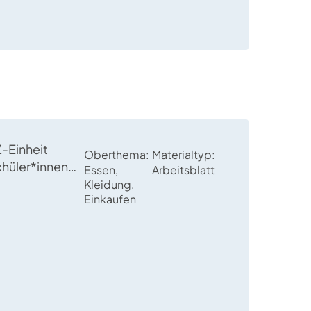
Z-Einheit
Oberthema
Materialtyp
chüler*innen
Essen,
Arbeitsblatt
einsames
Kleidung,
Einkaufen
ich
en zu treffen
ente zu