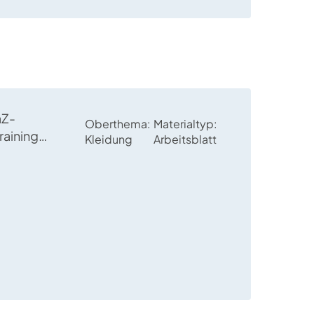
aZ-
Oberthema
Materialtyp
raining
Kleidung
Arbeitsblatt
e
en über
ne
ücke und -