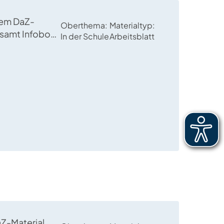
sem DaZ-
Oberthema
Materialtyp
 samt Infobox
In der Schule
Arbeitsblatt
ion von „
räsens.
aZ-Material