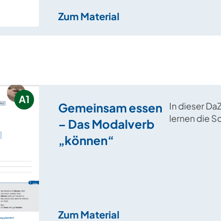
Zum Material
A1
Gemeinsam essen
In dieser Da
lernen die S
– Das Modalverb
für ein gem
„können“
Essen mündl
Verabredung
und Komplim
machen.
Zum Material