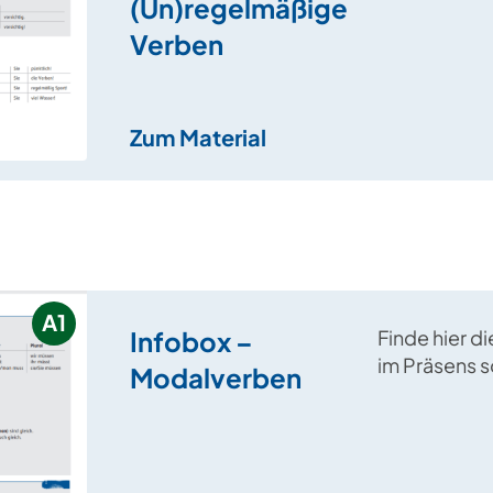
(Un)regelmäßige
Verben
Zum Material
A1
Infobox –
Finde hier d
im Präsens 
Modalverben
Informatione
Nutzung vo
im Frage- u
Aussagesatz