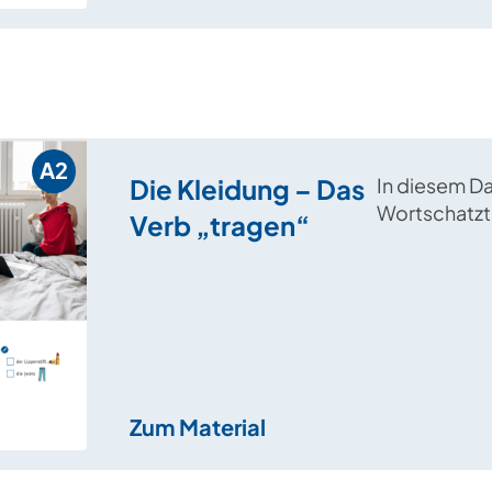
A2
Die Kleidung – Das
In diesem D
Wortschatzt
Verb „tragen“
sprechen di
Schüler*inn
verschiede
Kleidungsst
stile.
Zum Material