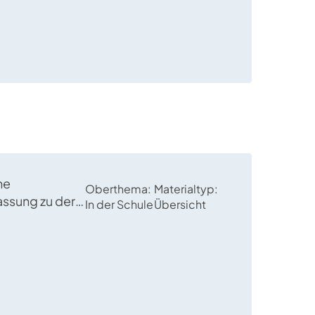
ne
Oberthema
Materialtyp
ssung zu der
In der Schule
Übersicht
ung von
sein“ und
„haben“ im