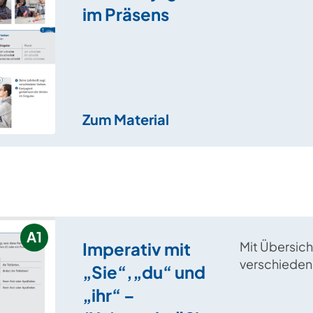
regelmäßige
im Präsens
Präsens konj
Zum Material
A1
Imperativ mit
Mit Übersich
verschiede
„Sie“,„du“ und
wird hier der
„ihr“ –
eingeführt u