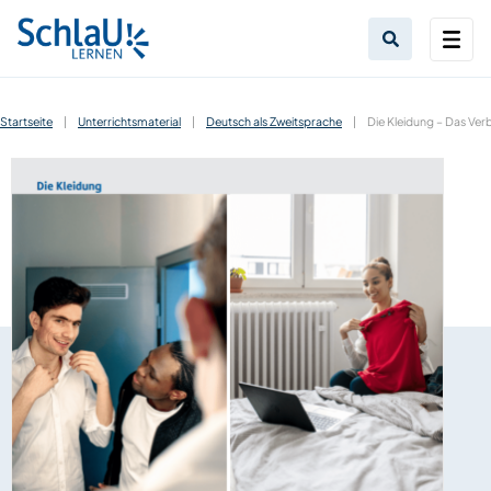
Startseite
|
Unterrichtsmaterial
|
Deutsch als Zweitsprache
|
Die Kleidung – Das Ver