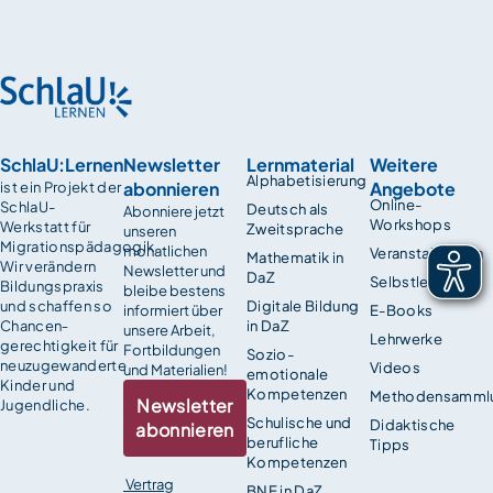
SchlaU:Lernen
Newsletter
Lernmaterial
Weitere
Alphabetisierung
abonnieren
Angebote
ist ein Projekt der
Online-
SchlaU-
Deutsch als
Abonniere jetzt
Workshops
Werkstatt für
Zweitsprache
unseren
Migrationspädagogik.
monatlichen
Veranstaltungen
Mathematik in
Wir verändern
Newsletter und
DaZ
Selbstlernkurse
Bildungspraxis
bleibe bestens
und schaffen so
Digitale Bildung
informiert über
E-Books
Chancen­
in DaZ
unsere Arbeit,
Lehrwerke
gerechtigkeit für
Fortbildungen
Sozio-
neuzugewanderte
Videos
und Materialien!
emotionale
Kinder und
Kompetenzen
Methodensamml
Newsletter
Jugendliche.
Schulische und
Didaktische
abonnieren
berufliche
Tipps
Kompetenzen
Vertrag
BNE in DaZ