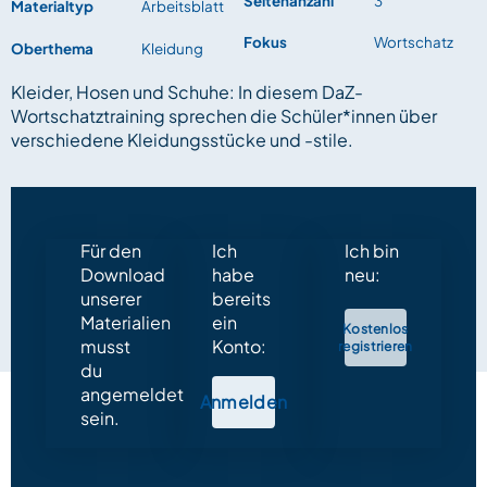
Seitenanzahl
3
Materialtyp
Arbeitsblatt
Fokus
Wortschatz
Oberthema
Kleidung
Kleider, Hosen und Schuhe: In diesem DaZ-
Wortschatztraining sprechen die Schüler*innen über
verschiedene Kleidungsstücke und -stile.
Für den
Ich
Ich bin
Download
habe
neu:
unserer
bereits
Materialien
ein
Kostenlos
musst
Konto:
registrieren
du
angemeldet
Anmelden
sein.