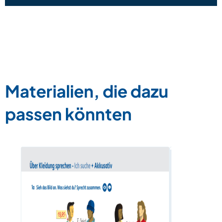
Materialien, die dazu
passen könnten
Wörterbox
Zum Materia