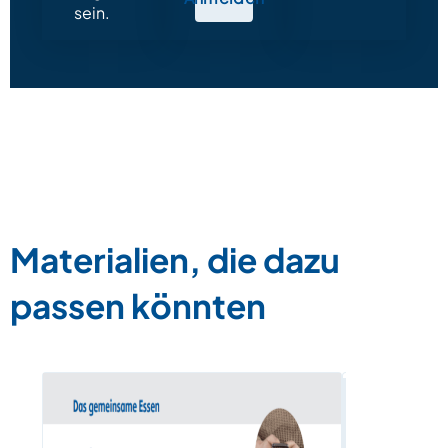
sein.
Materialien, die dazu
passen könnten
„Ich kaufe
Artikel im