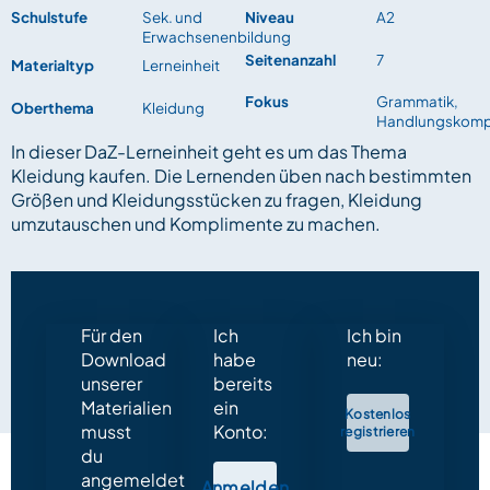
Schulstufe
Sek. und
Niveau
A2
Erwachsenenbildung
Seitenanzahl
7
Materialtyp
Lerneinheit
Fokus
Grammatik,
Oberthema
Kleidung
Handlungskomp
In dieser DaZ-Lerneinheit geht es um das Thema
Kleidung kaufen. Die Lernenden üben nach bestimmten
Größen und Kleidungsstücken zu fragen, Kleidung
umzutauschen und Komplimente zu machen.
Für den
Ich
Ich bin
Download
habe
neu:
unserer
bereits
Materialien
ein
Kostenlos
musst
Konto:
registrieren
du
angemeldet
Anmelden