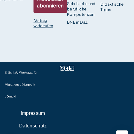
Schulische und
Didaktische
abonnieren
berufliche
Tipps
Kompetenzen
Vertrag
BNE in DaZ
widerrufen
© SchlaU-Werkstatt für
Migrationspädagogik
gGmbH
Impressum
Datenschutz