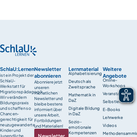
SchlaU:Lernen
Newsletter
Lernmaterial
Weitere
Alphabetisierung
abonnieren
Angebote
ist ein Projekt der
Online-
SchlaU-
Deutsch als
Abonniere jetzt
Workshops
Werkstatt für
Zweitsprache
unseren
Migrationspädagogik.
monatlichen
Veranstaltungen
Mathematik in
Wir verändern
Newsletter und
DaZ
Selbstlernkurse
Bildungspraxis
bleibe bestens
und schaffen so
Digitale Bildung
informiert über
E-Books
Chancen­
in DaZ
unsere Arbeit,
Lehrwerke
gerechtigkeit für
Fortbildungen
Sozio-
neuzugewanderte
Videos
und Materialien!
emotionale
Kinder und
Kompetenzen
Methodensamml
Newsletter
Jugendliche.