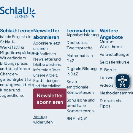
SchlaU:Lernen
Newsletter
Lernmaterial
Weitere
Alphabetisierung
abonnieren
Angebote
ist ein Projekt der
Online-
SchlaU-
Deutsch als
Abonniere jetzt
Workshops
Werkstatt für
Zweitsprache
unseren
Migrationspädagogik.
monatlichen
Veranstaltungen
Mathematik in
Wir verändern
Newsletter und
DaZ
Selbstlernkurse
Bildungspraxis
bleibe bestens
und schaffen so
Digitale Bildung
informiert über
E-Books
Chancen­
in DaZ
unsere Arbeit,
Lehrwerke
gerechtigkeit für
Fortbildungen
Sozio-
neuzugewanderte
Videos
und Materialien!
emotionale
Kinder und
Kompetenzen
Methodensamml
Newsletter
Jugendliche.
Schulische und
Didaktische
abonnieren
berufliche
Tipps
Kompetenzen
Vertrag
BNE in DaZ
widerrufen