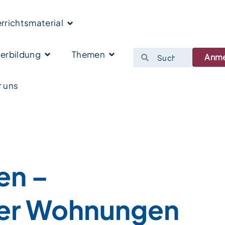
rrichtsmaterial
erbildung
Themen
Anm
 uns
en –
ber Wohnungen