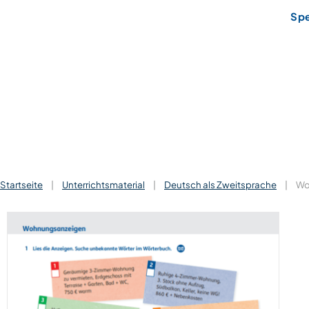
Sp
Startseite
|
Unterrichtsmaterial
|
Deutsch als Zweitsprache
|
Wo