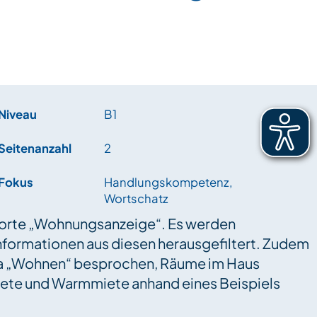
Niveau
B1
Seitenanzahl
2
Fokus
Handlungskompetenz,
Wortschatz
tsorte „Wohnungsanzeige“. Es werden
formationen aus diesen herausgefiltert. Zudem
a „Wohnen“ besprochen, Räume im Haus
iete und Warmmiete anhand eines Beispiels