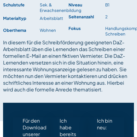
Schulstufe
Sek. &
Niveau
B1
Erwachsenenbildung
Seitenanzahl
2
Materialtyp
Arbeitsblatt
Fokus
Handlungskomp
Oberthema
Wohnen
Schreiben
In diesem für die Schreibförderung geeigneten DaZ-
Arbeitsblatt üben die Lernenden das Schreiben einer
formellen E-Mail an einen fiktiven Vermieter. Die DaZ-
Lernenden versetzen sich in die Situation hinein, eine
interessante Wohnungsanzeige gelesen zu haben. Sie
möchten nun den Vermieter kontaktieren und drücken
schriftliches Interesse an einer Wohnung aus. Hierbei
wird auch die formelle Anrede thematisiert.
Für den
Ich
Ich bin
Download
habe
neu:
unserer
bereits