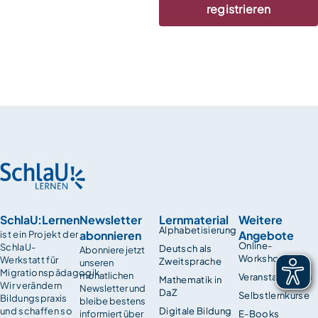
registrieren
SchlaU:Lernen
Newsletter
Lernmaterial
Weitere
Alphabetisierung
abonnieren
Angebote
ist ein Projekt der
Online-
SchlaU-
Deutsch als
Abonniere jetzt
Workshops
Werkstatt für
Zweitsprache
unseren
Migrationspädagogik.
monatlichen
Veranstaltungen
Mathematik in
Wir verändern
Newsletter und
DaZ
Selbstlernkurse
Bildungspraxis
bleibe bestens
und schaffen so
Digitale Bildung
informiert über
E-Books