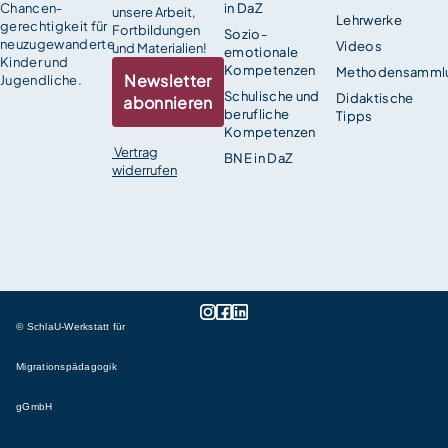
Chancen­
in DaZ
unsere Arbeit,
Lehrwerke
gerechtigkeit für
Fortbildungen
Sozio-
neuzugewanderte
Videos
und Materialien!
emotionale
Kinder und
Kompetenzen
Methodensamml
Newsletter
Jugendliche.
Schulische und
Didaktische
abonnieren
berufliche
Tipps
Kompetenzen
Vertrag
BNE in DaZ
widerrufen
© SchlaU-Werkstatt für
Migrationspädagogik
gGmbH