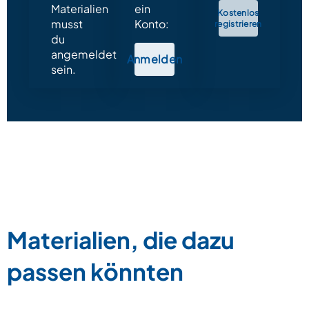
Materialien
ein
Kostenlos
musst
Konto:
registrieren
du
angemeldet
Anmelden
sein.
Materialien, die dazu
passen könnten