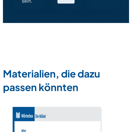
sein.
Materialien, die dazu
passen könnten
Fachsprac
Monatlich