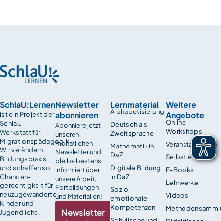
SchlaU:Lernen
Newsletter
Lernmaterial
Weitere
Alphabetisierung
abonnieren
Angebote
ist ein Projekt der
Online-
SchlaU-
Deutsch als
Abonniere jetzt
Workshops
Werkstatt für
Zweitsprache
unseren
Migrationspädagogik.
monatlichen
Veranstaltungen
Mathematik in
Wir verändern
Newsletter und
DaZ
Selbstlernkurse
Bildungspraxis
bleibe bestens
und schaffen so
Digitale Bildung
informiert über
E-Books
Chancen­
in DaZ
unsere Arbeit,
Lehrwerke
gerechtigkeit für
Fortbildungen
Sozio-
neuzugewanderte
Videos
und Materialien!
emotionale
Kinder und
Kompetenzen
Methodensamml
Newsletter
Jugendliche.
Schulische und