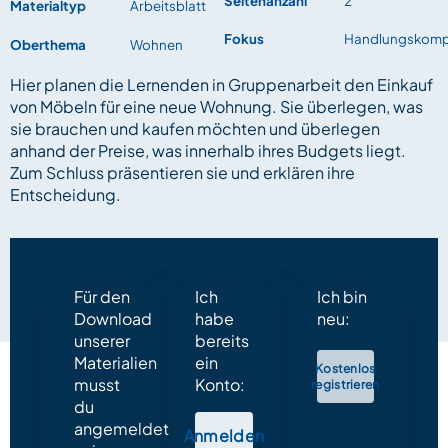
Seitenanzahl
2
Materialtyp
Arbeitsblatt
Fokus
Handlungskomp
Oberthema
Wohnen
Hier planen die Lernenden in Gruppenarbeit den Einkauf
von Möbeln für eine neue Wohnung. Sie überlegen, was
sie brauchen und kaufen möchten und überlegen
anhand der Preise, was innerhalb ihres Budgets liegt.
Zum Schluss präsentieren sie und erklären ihre
Entscheidung.
Für den
Ich
Ich bin
Download
habe
neu:
unserer
bereits
Materialien
ein
Kostenlos
musst
Konto:
registrieren
du
angemeldet
Anmelden