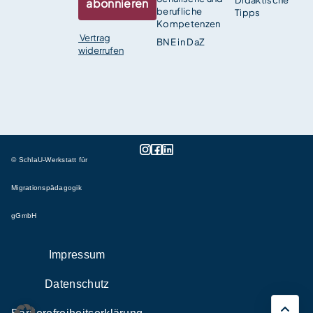
Didaktische
abonnieren
berufliche
Tipps
Kompetenzen
Vertrag
BNE in DaZ
widerrufen
© SchlaU-Werkstatt für
Migrationspädagogik
gGmbH
Impressum
Datenschutz