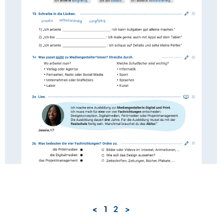
<
1
2
>