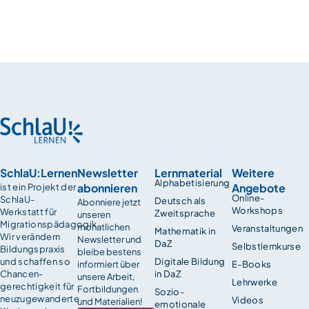
SchlaU:Lernen
Newsletter
Lernmaterial
Weitere
Alphabetisierung
abonnieren
Angebote
ist ein Projekt der
Online-
SchlaU-
Deutsch als
Abonniere jetzt
Workshops
Werkstatt für
Zweitsprache
unseren
Migrationspädagogik.
monatlichen
Veranstaltungen
Mathematik in
Wir verändern
Newsletter und
DaZ
Selbstlernkurse
Bildungspraxis
bleibe bestens
und schaffen so
Digitale Bildung
informiert über
E-Books
Chancen­
in DaZ
unsere Arbeit,
Lehrwerke
gerechtigkeit für
Fortbildungen
Sozio-
neuzugewanderte
Videos
und Materialien!
emotionale