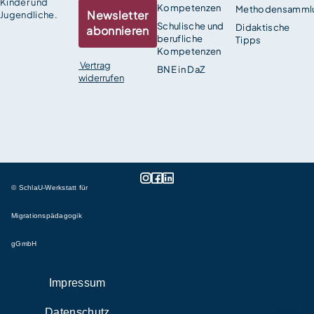
Kinder und
Kompetenzen
Methodensamml
Newsletter
Jugendliche.
Schulische und
Didaktische
abonnieren
berufliche
Tipps
Kompetenzen
Vertrag
BNE in DaZ
widerrufen
© SchlaU-Werkstatt für
Migrationspädagogik
gGmbH
Impressum
Datenschutz