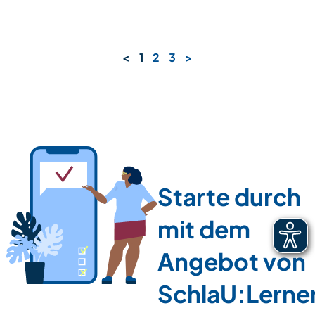
<
1
2
3
>
Starte durch
mit dem
Angebot von
SchlaU:Lerne