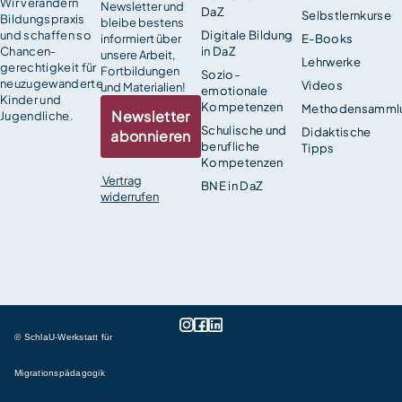
Wir verändern
Newsletter und
DaZ
Selbstlernkurse
Bildungspraxis
bleibe bestens
und schaffen so
Digitale Bildung
informiert über
E-Books
Chancen­
in DaZ
unsere Arbeit,
Lehrwerke
gerechtigkeit für
Fortbildungen
Sozio-
neuzugewanderte
Videos
und Materialien!
emotionale
Kinder und
Kompetenzen
Methodensamml
Newsletter
Jugendliche.
Schulische und
Didaktische
abonnieren
berufliche
Tipps
Kompetenzen
Vertrag
BNE in DaZ
widerrufen
© SchlaU-Werkstatt für
Migrationspädagogik