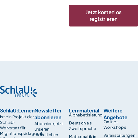
Jetzt kostenlos
registrieren
SchlaU:Lernen
Newsletter
Lernmaterial
Weitere
Alphabetisierung
abonnieren
Angebote
ist ein Projekt der
Online-
SchlaU-
Deutsch als
Abonniere jetzt
Workshops
Werkstatt für
Zweitsprache
unseren
Migrationspädagogik.
monatlichen
Veranstaltungen
Mathematik in