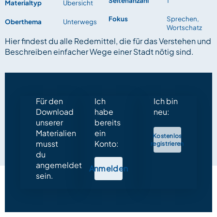
Seitenanzahl
1
Materialtyp
Übersicht
Fokus
Sprechen,
Oberthema
Unterwegs
Wortschatz
Hier findest du alle Redemittel, die für das Verstehen und
Beschreiben einfacher Wege einer Stadt nötig sind.
Für den
Ich
Ich bin
Download
habe
neu:
unserer
bereits
Materialien
ein
Kostenlos
musst
Konto:
registrieren
du
angemeldet
Anmelden
sein.