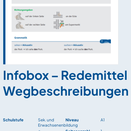
Infobox – Redemittel
Wegbeschreibungen
Schulstufe
Sek. und
Niveau
A1
Erwachsenenbildung