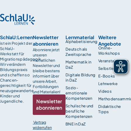
SchlaU:Lernen
Newsletter
Lernmaterial
Weitere
Alphabetisierung
abonnieren
Angebote
ist ein Projekt der
Online-
SchlaU-
Deutsch als
Abonniere jetzt
Workshops
Werkstatt für
Zweitsprache
unseren
Migrationspädagogik.
monatlichen
Veranstaltungen
Mathematik in
Wir verändern
Newsletter und
DaZ
Selbstlernkurse
Bildungspraxis
bleibe bestens
und schaffen so
Digitale Bildung
informiert über
E-Books
Chancen­
in DaZ
unsere Arbeit,
Lehrwerke
gerechtigkeit für
Fortbildungen
Sozio-
neuzugewanderte
Videos
und Materialien!
emotionale
Kinder und
Kompetenzen
Methodensamml
Newsletter
Jugendliche.
Schulische und
Didaktische
abonnieren
berufliche
Tipps
Kompetenzen
Vertrag
BNE in DaZ
widerrufen