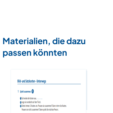
Materialien, die dazu
passen könnten
Wegbesch
Wortschat
Zum Materia