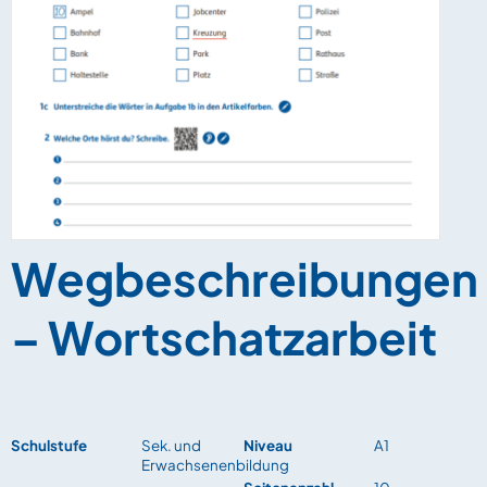
Wegbeschreibungen
– Wortschatzarbeit
Schulstufe
Sek. und
Niveau
A1
Erwachsenenbildung