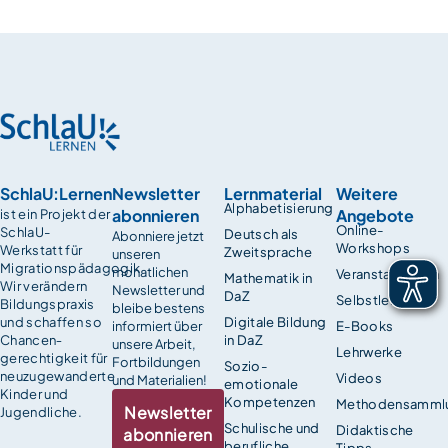
SchlaU:Lernen
Newsletter
Lernmaterial
Weitere
Alphabetisierung
abonnieren
Angebote
ist ein Projekt der
Online-
SchlaU-
Deutsch als
Abonniere jetzt
Workshops
Werkstatt für
Zweitsprache
unseren
Migrationspädagogik.
monatlichen
Veranstaltungen
Mathematik in
Wir verändern
Newsletter und
DaZ
Selbstlernkurse
Bildungspraxis
bleibe bestens
und schaffen so
Digitale Bildung
informiert über
E-Books
Chancen­
in DaZ
unsere Arbeit,
Lehrwerke
gerechtigkeit für
Fortbildungen
Sozio-
neuzugewanderte
Videos
und Materialien!
emotionale
Kinder und
Kompetenzen
Methodensamml
Newsletter
Jugendliche.
Schulische und
Didaktische
abonnieren
berufliche