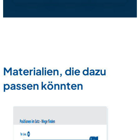
Materialien, die dazu
passen könnten
Die Polizei
Verspätun
Zum Materia