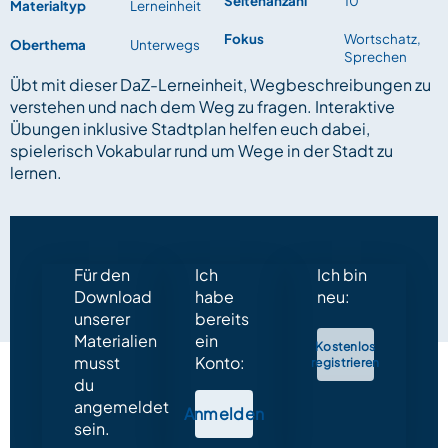
Seitenanzahl
10
Materialtyp
Lerneinheit
Fokus
Wortschatz,
Oberthema
Unterwegs
Sprechen
Übt mit dieser DaZ-Lerneinheit, Wegbeschreibungen zu
verstehen und nach dem Weg zu fragen. Interaktive
Übungen inklusive Stadtplan helfen euch dabei,
spielerisch Vokabular rund um Wege in der Stadt zu
lernen.
Für den
Ich
Ich bin
Download
habe
neu:
unserer
bereits
Materialien
ein
Kostenlos
musst
Konto:
registrieren
du
angemeldet
Anmelden
sein.