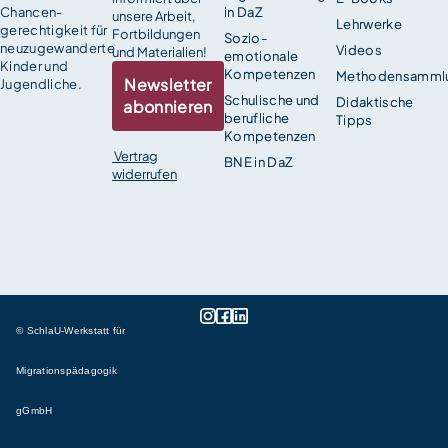
Chancen­
in DaZ
unsere Arbeit,
Lehrwerke
gerechtigkeit für
Fortbildungen
Sozio-
neuzugewanderte
Videos
und Materialien!
emotionale
Kinder und
Kompetenzen
Methodensamml
Newsletter
Jugendliche.
Schulische und
Didaktische
abonnieren
berufliche
Tipps
Kompetenzen
Vertrag
BNE in DaZ
widerrufen
© SchlaU-Werkstatt für
Migrationspädagogik
gGmbH