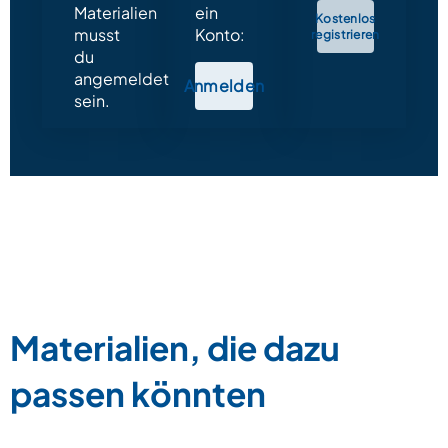
Materialien
ein
Kostenlos
musst
Konto:
registrieren
du
angemeldet
Anmelden
sein.
Materialien, die dazu
passen könnten