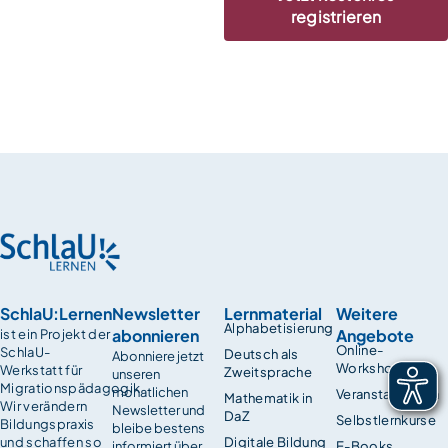
registrieren
SchlaU:Lernen
Newsletter
Lernmaterial
Weitere
Alphabetisierung
abonnieren
Angebote
ist ein Projekt der
Online-
SchlaU-
Deutsch als
Abonniere jetzt
Workshops
Werkstatt für
Zweitsprache
unseren
Migrationspädagogik.
monatlichen
Veranstaltungen
Mathematik in
Wir verändern
Newsletter und
DaZ
Selbstlernkurse
Bildungspraxis
bleibe bestens
und schaffen so
Digitale Bildung
informiert über
E-Books