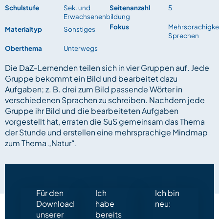
Schulstufe
Sek. und
Seitenanzahl
5
Erwachsenenbildung
Fokus
Mehrsprachigkei
Materialtyp
Sonstiges
Sprechen
Oberthema
Unterwegs
Die DaZ-Lernenden teilen sich in vier Gruppen auf. Jede
Gruppe bekommt ein Bild und bearbeitet dazu
Aufgaben; z. B. drei zum Bild passende Wörter in
verschiedenen Sprachen zu schreiben. Nachdem jede
Gruppe ihr Bild und die bearbeiteten Aufgaben
vorgestellt hat, erraten die SuS gemeinsam das Thema
der Stunde und erstellen eine mehrsprachige Mindmap
zum Thema „Natur“.
Für den
Ich
Ich bin
Download
habe
neu:
unserer
bereits