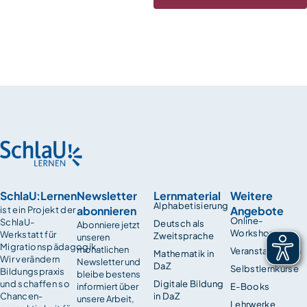
SchlaU:Lernen
Newsletter
Lernmaterial
Weitere
Alphabetisierung
abonnieren
Angebote
ist ein Projekt der
Online-
SchlaU-
Deutsch als
Abonniere jetzt
Workshops
Werkstatt für
Zweitsprache
unseren
Migrationspädagogik.
monatlichen
Veranstaltungen
Mathematik in
Wir verändern
Newsletter und
DaZ
Selbstlernkurse
Bildungspraxis
bleibe bestens
und schaffen so
Digitale Bildung
informiert über
E-Books
Chancen­
in DaZ
unsere Arbeit,
Lehrwerke