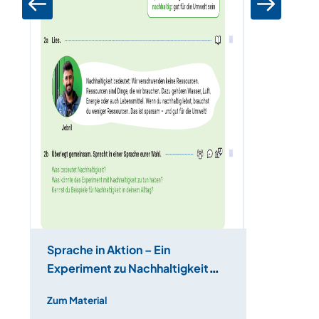
Sprache in Aktion – Ein
Sprache in
Experiment zu Nachhaltigkeit
auf Social
durchführen
Zum Material
Zum Materia