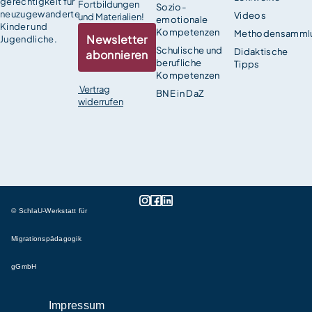
gerechtigkeit für
Fortbildungen
Sozio-
neuzugewanderte
Videos
und Materialien!
emotionale
Kinder und
Kompetenzen
Methodensamml
Newsletter
Jugendliche.
Schulische und
Didaktische
abonnieren
berufliche
Tipps
Kompetenzen
Vertrag
BNE in DaZ
widerrufen
© SchlaU-Werkstatt für
Migrationspädagogik
gGmbH
Impressum