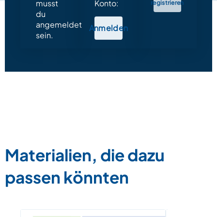
musst
Konto:
registrieren
du
angemeldet
Anmelden
sein.
Materialien, die dazu
passen könnten