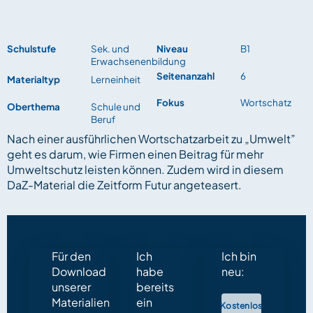
Schulstufe
Sek. und
Niveau
B1
Erwachsenenbildung
Seitenanzahl
6
Materialtyp
Lerneinheit
Fokus
Wortschatz
Oberthema
Schule und
Beruf
Nach einer ausführlichen Wortschatzarbeit zu „Umwelt”
geht es darum, wie Firmen einen Beitrag für mehr
Umweltschutz leisten können. Zudem wird in diesem
DaZ-Material die Zeitform Futur angeteasert.
Für den
Ich
Ich bin
Download
habe
neu:
unserer
bereits
Materialien
ein
Kostenlos