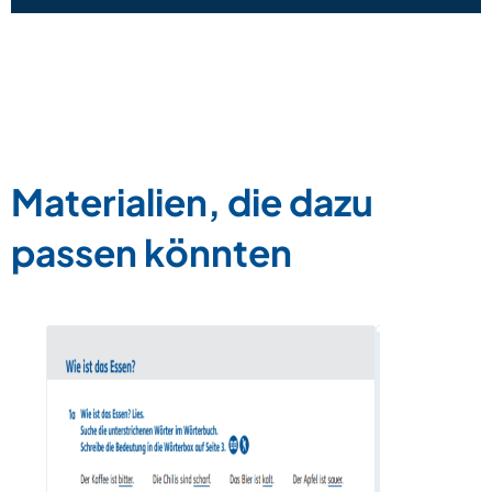
Materialien, die dazu
passen könnten
Essgewohn
„essen“ u
Zum Materia