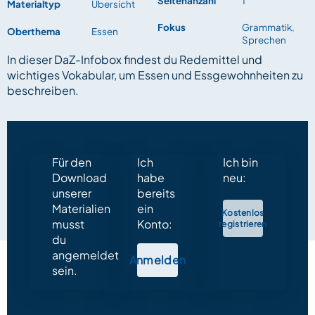
Seitenanzahl
1
Materialtyp
Übersicht
Fokus
Grammatik,
Oberthema
Essen
Sprechen
In dieser DaZ-Infobox findest du Redemittel und
wichtiges Vokabular, um Essen und Essgewohnheiten zu
beschreiben.
Für den
Ich
Ich bin
Download
habe
neu:
unserer
bereits
Materialien
ein
Kostenlos
musst
Konto:
registrieren
du
angemeldet
Anmelden
sein.