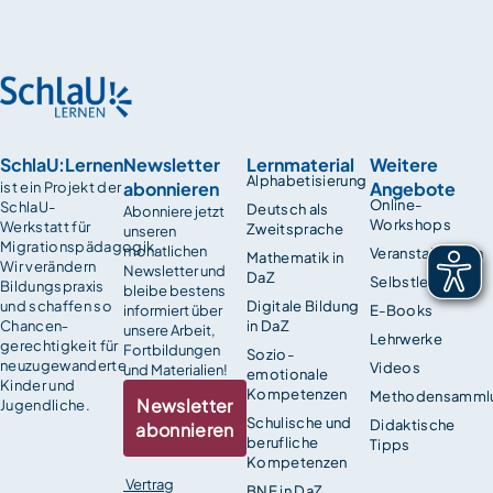
SchlaU:Lernen
Newsletter
Lernmaterial
Weitere
Alphabetisierung
abonnieren
Angebote
ist ein Projekt der
Online-
SchlaU-
Deutsch als
Abonniere jetzt
Workshops
Werkstatt für
Zweitsprache
unseren
Migrationspädagogik.
monatlichen
Veranstaltungen
Mathematik in
Wir verändern
Newsletter und
DaZ
Selbstlernkurse
Bildungspraxis
bleibe bestens
und schaffen so
Digitale Bildung
informiert über
E-Books
Chancen­
in DaZ
unsere Arbeit,
Lehrwerke
gerechtigkeit für
Fortbildungen
Sozio-
neuzugewanderte
Videos
und Materialien!
emotionale
Kinder und
Kompetenzen
Methodensamml
Newsletter
Jugendliche.
Schulische und
Didaktische
abonnieren
berufliche
Tipps
Kompetenzen
Vertrag
BNE in DaZ