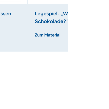
Essen
Legespiel: „Wie ist die
Schokolade?“ –
Adjektive für Essen
Zum Material