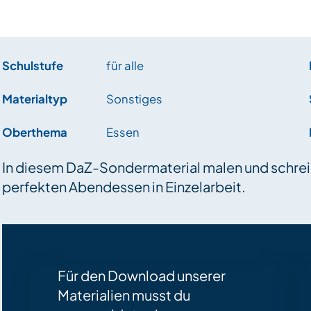
Schulstufe
für alle
Materialtyp
Sonstiges
Oberthema
Essen
In diesem DaZ-Sondermaterial malen und schreib
perfekten Abendessen in Einzelarbeit.
Für den Download unserer
Materialien musst du