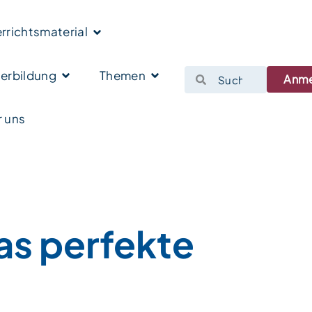
rrichtsmaterial
erbildung
Themen
Anm
 uns
as perfekte