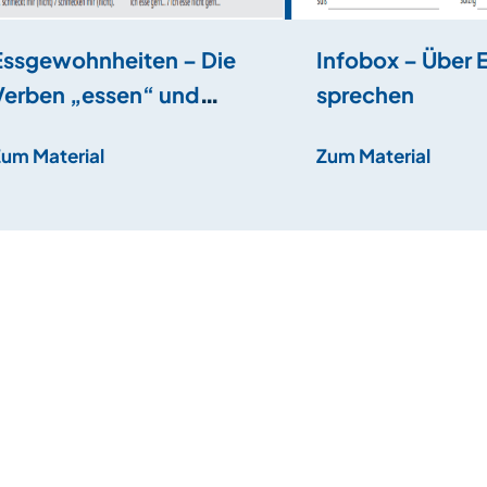
Essgewohnheiten – Die
Infobox – Über 
Verben „essen“ und
sprechen
„mögen“
Zum Material
Zum Material