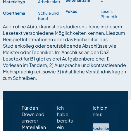
Seitenanzahl
2
Materialtyp
Arbeitsblatt
Fokus
Lesen,
Oberthema
Schule und
Phonetik
Beruf
Auch ohne Abitur kannst du studieren – lerne in diesem
Lesetext verschiedene Möglichkeiten kennen. Lies zum
Beispiel Informationen über das Fachabitur, das
Studienkolleg oder berufsbildende Abschlüsse wie
Meister oder Techniker. Im Anschluss an den DaZ-
Lesetext für B1 gibt es drei Aufgabenbereiche: 1)
Vorlesen im Tandem, 2) Aussprache und kontrastierende
Mehrsprachigkeit sowie 3) inhaltliche Verständnisfragen
zum Schreiben.
Für den
Ich
Ich bin
Download
habe
neu:
unserer
bereits
Materialien
ein
Kostenlos