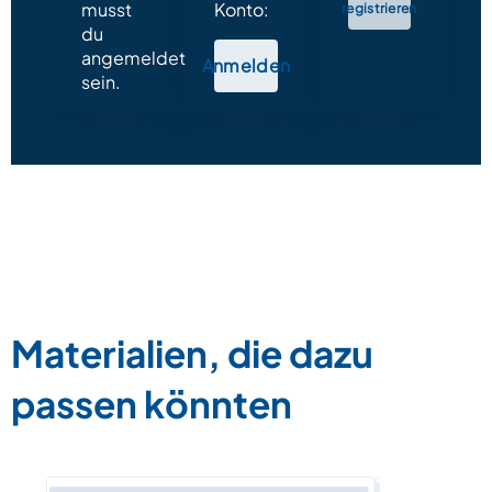
musst
Konto:
registrieren
du
angemeldet
Anmelden
sein.
Materialien, die dazu
passen könnten