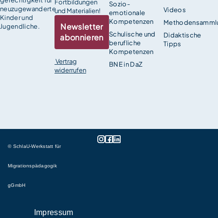
Fortbildungen
Sozio-
neuzugewanderte
Videos
und Materialien!
emotionale
Kinder und
Kompetenzen
Methodensamml
Newsletter
Jugendliche.
Schulische und
Didaktische
abonnieren
berufliche
Tipps
Kompetenzen
Vertrag
BNE in DaZ
widerrufen
© SchlaU-Werkstatt für
Migrationspädagogik
gGmbH
Impressum