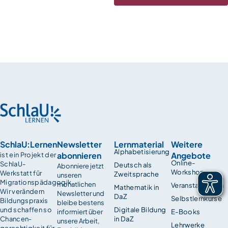
SchlaU:Lernen
Newsletter
Lernmaterial
Weitere
Alphabetisierung
abonnieren
Angebote
ist ein Projekt der
Online-
SchlaU-
Deutsch als
Abonniere jetzt
Workshops
Werkstatt für
Zweitsprache
unseren
Migrationspädagogik.
monatlichen
Veranstaltungen
Mathematik in
Wir verändern
Newsletter und
DaZ
Selbstlernkurse
Bildungspraxis
bleibe bestens
und schaffen so
Digitale Bildung
informiert über
E-Books
Chancen­
in DaZ
unsere Arbeit,
Lehrwerke
gerechtigkeit für