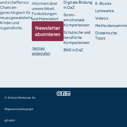
und schaffen so
Digitale Bildung
informiert über
E-Books
Chancen­
in DaZ
unsere Arbeit,
Lehrwerke
gerechtigkeit für
Fortbildungen
Sozio-
neuzugewanderte
Videos
und Materialien!
emotionale
Kinder und
Kompetenzen
Methodensamml
Newsletter
Jugendliche.
Schulische und
Didaktische
abonnieren
berufliche
Tipps
Kompetenzen
Vertrag
BNE in DaZ
widerrufen
© SchlaU-Werkstatt für
Migrationspädagogik
gGmbH