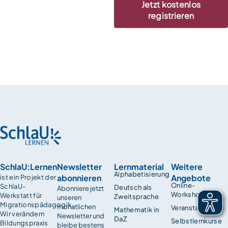
Jetzt kostenlos
registrieren
SchlaU:Lernen
Newsletter
Lernmaterial
Weitere
Alphabetisierung
abonnieren
Angebote
ist ein Projekt der
Online-
SchlaU-
Deutsch als
Abonniere jetzt
Workshops
Werkstatt für
Zweitsprache
unseren
Migrationspädagogik.
monatlichen
Veranstaltungen
Mathematik in
Wir verändern
Newsletter und
DaZ
Selbstlernkurse
Bildungspraxis
bleibe bestens