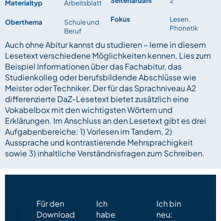
Seitenanzahl
2
Materialtyp
Arbeitsblatt
Fokus
Lesen,
Oberthema
Schule und
Phonetik
Beruf
Auch ohne Abitur kannst du studieren – lerne in diesem
Lesetext verschiedene Möglichkeiten kennen. Lies zum
Beispiel Informationen über das Fachabitur, das
Studienkolleg oder berufsbildende Abschlüsse wie
Meister oder Techniker. Der für das Sprachniveau A2
differenzierte DaZ-Lesetext bietet zusätzlich eine
Vokabelbox mit den wichtigsten Wörtern und
Erklärungen. Im Anschluss an den Lesetext gibt es drei
Aufgabenbereiche: 1) Vorlesen im Tandem, 2)
Aussprache und kontrastierende Mehrsprachigkeit
sowie 3) inhaltliche Verständnisfragen zum Schreiben.
Für den
Ich
Ich bin
Download
habe
neu: