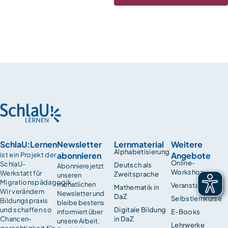
SchlaU:Lernen
Newsletter
Lernmaterial
Weitere
Alphabetisierung
abonnieren
Angebote
ist ein Projekt der
Online-
SchlaU-
Deutsch als
Abonniere jetzt
Workshops
Werkstatt für
Zweitsprache
unseren
Migrationspädagogik.
monatlichen
Veranstaltungen
Mathematik in
Wir verändern
Newsletter und
DaZ
Selbstlernkurse
Bildungspraxis
bleibe bestens
und schaffen so
Digitale Bildung
informiert über
E-Books
Chancen­
in DaZ
unsere Arbeit,
Lehrwerke
gerechtigkeit für