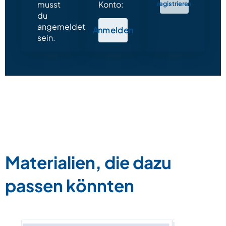
musst
Konto:
registrieren
du
angemeldet
Anmelden
sein.
Materialien, die dazu
passen könnten