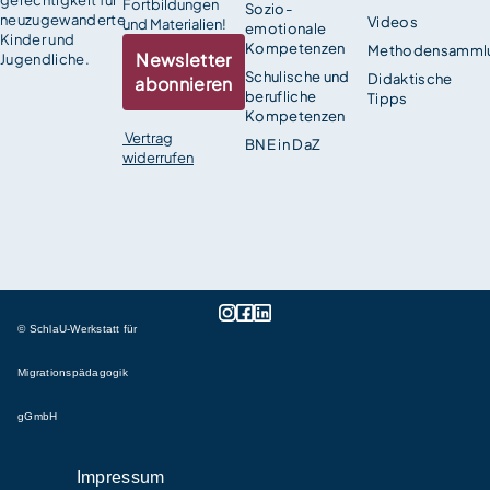
Fortbildungen
Sozio-
neuzugewanderte
Videos
und Materialien!
emotionale
Kinder und
Kompetenzen
Methodensamml
Newsletter
Jugendliche.
Schulische und
Didaktische
abonnieren
berufliche
Tipps
Kompetenzen
Vertrag
BNE in DaZ
widerrufen
© SchlaU-Werkstatt für
Migrationspädagogik
gGmbH
Impressum