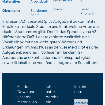
Seitenanzahl
2
Materialtyp
Arbeitsblatt
Fokus
Lesen,
Oberthema
Schule und
Phonetik
Beruf
In diesem A2-Lesetext (plus Aufgaben) bekommt ihr
Einblicke ins duale Studium und lernt, welche Arten des
dualen Studiums es gibt. Der für das Sprachniveau A2
differenzierte DaZ-Lesetext bietet zusätzlich eine
Vokabelbox mit den wichtigsten Wörtern und
Erklärungen. Im Anschluss an den Lesetext gibt es drei
Aufgabenbereiche: 1) Vorlesen im Tandem, 2)
Aussprache und kontrastierende Mehrsprachigkeit
sowie 3) inhaltliche Verständnisfragen zum Schreiben.
Für den
Ich
Ich bin
Download
habe
neu:
unserer
bereits
Materialien
ein
Kostenlos