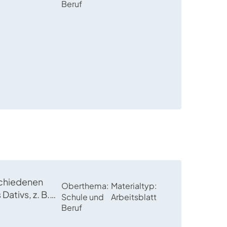
n mit sowohl
Beruf
s auch Dativ
schiedenen
Oberthema
Materialtyp
Dativs, z. B.
Schule und
Arbeitsblatt
 und
Beruf
r Artikel oder