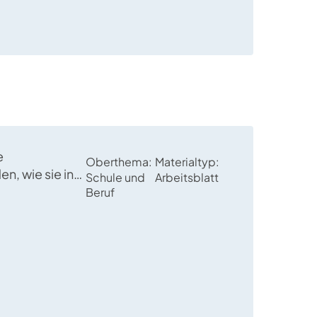
e
Oberthema
Materialtyp
n, wie sie in
Schule und
Arbeitsblatt
ituationen
Beruf
hig auftreten