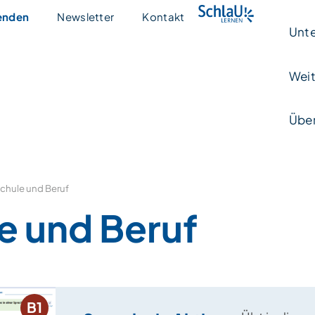
enden
Newsletter
Kontakt
Unte
Weit
Über
chule und Beruf
e und Beruf
B1