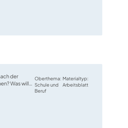
nach der
Oberthema
Materialtyp
en? Was will
Schule und
Arbeitsblatt
 Um diese
Beruf
es in diesem
erial zu
chen.