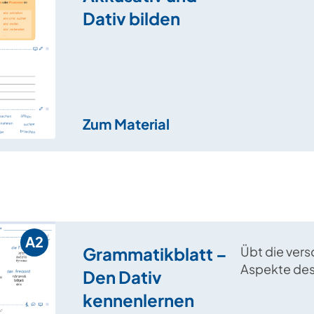
sowie Verbe
Dativ bilden
Akkusativ al
geübt.
Zum Material
A2
Grammatikblatt –
Übt die ver
Aspekte des 
Den Dativ
bestimmter
kennenlernen
unbestimmte