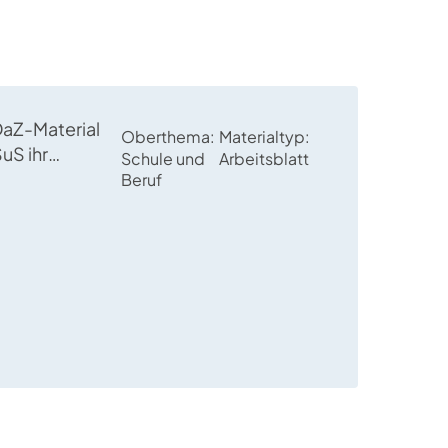
DaZ-Material
Oberthema
Materialtyp
uS ihr
Schule und
Arbeitsblatt
flektieren; es
Beruf
ckbrief
d ein Text
.