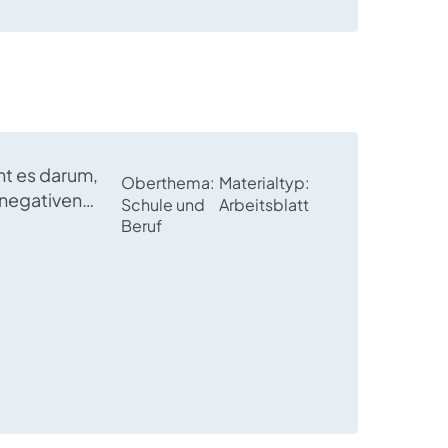
eht es darum,
Oberthema
Materialtyp
 negativen
Schule und
Arbeitsblatt
sitive Dinge
Beruf
kann;
isch geht es
n“.