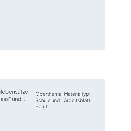
nd
ronomen im
 Nebensätze
Oberthema
Materialtyp
„dass” und
Schule und
Arbeitsblatt
en mit
Beruf
um Schreiben
n sowie
 geübt.