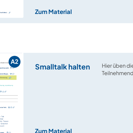
Zum Material
A2
Smalltalk halten
Hier üben di
Teilnehmende
Kennenlerns
handlungsfä
können.
Zum Material