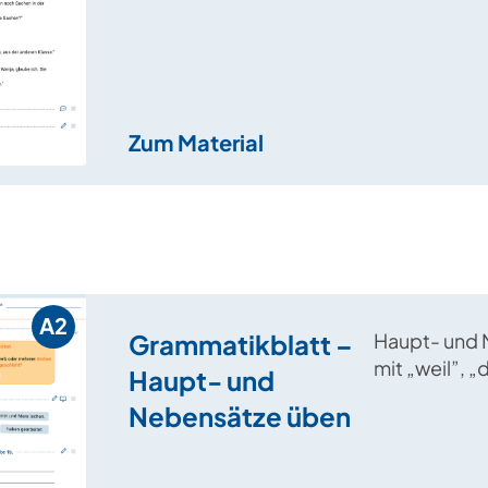
Personal- u
Possessivp
Dativ.
Zum Material
A2
Grammatikblatt –
Haupt- und
mit „weil”, 
Haupt- und
„wenn” werd
Nebensätze üben
Aufgaben z
und Spreche
einem Spiel