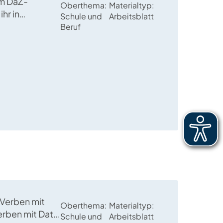
em DaZ-
Oberthema
Materialtyp
ihr in
Schule und
Arbeitsblatt
m Arbeitsplatz
Beruf
ln und
ur
n umsetzen
 Verben mit
Oberthema
Materialtyp
erben mit Dativ
Schule und
Arbeitsblatt