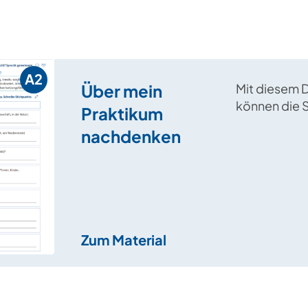
A2
Über mein
Mit diesem 
können die S
Praktikum
Praktikum re
nachdenken
wird ein Ste
ausgefüllt un
geschrieben
Zum Material