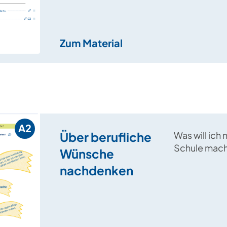
Zum Material
A2
Über berufliche
Was will ich 
Schule mach
Wünsche
ich werden?
nachdenken
Fragen geht 
Einstiegsmat
Berufswüns