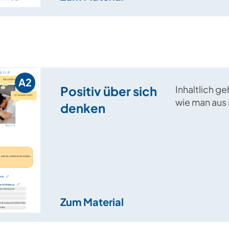
A2
Positiv über sich
Inhaltlich g
wie man aus
denken
Gedanken po
formulieren 
grammatikal
um „Negatio
Zum Material