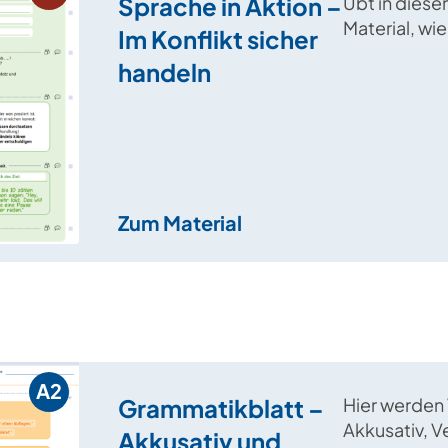
Sprache in Aktion –
Übt in dies
Material, wie 
Im Konflikt sicher
Konflikten a
handeln
sicher hande
Strategien z
Deeskalatio
könnt.
Zum Material
A2
Grammatikblatt –
Hier werden
Akkusativ, V
Akkusativ und