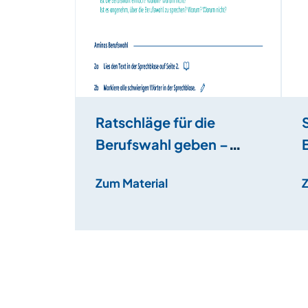
Ratschläge für die
Berufswahl geben –
„einen Ratschlag
Zum Material
geben/etwas raten“