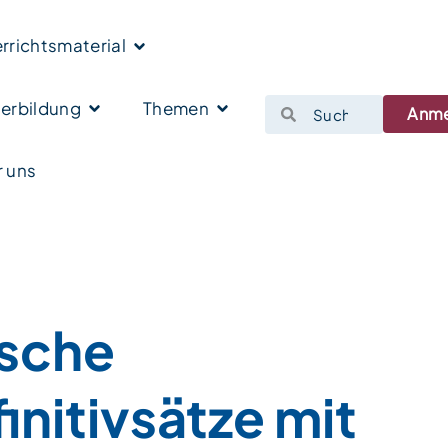
rrichtsmaterial
erbildung
Themen
Anm
 uns
sche
initivsätze mit