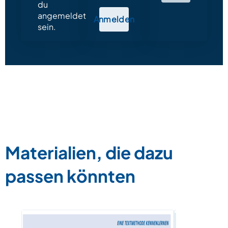
du
angemeldet
Anmelden
sein.
Materialien, die dazu
passen könnten
Lesetext –