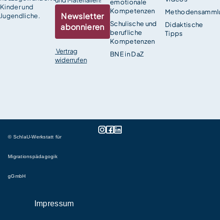
emotionale
Kinder und
Kompetenzen
Methodensamml
Newsletter
Jugendliche.
Schulische und
Didaktische
abonnieren
berufliche
Tipps
Kompetenzen
Vertrag
BNE in DaZ
widerrufen
© SchlaU-Werkstatt für
Migrationspädagogik
gGmbH
Impressum