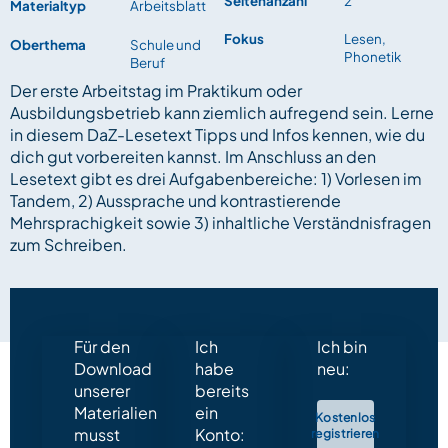
Seitenanzahl
2
Materialtyp
Arbeitsblatt
Fokus
Lesen,
Oberthema
Schule und
Phonetik
Beruf
Der erste Arbeitstag im Praktikum oder
Ausbildungsbetrieb kann ziemlich aufregend sein. Lerne
in diesem DaZ-Lesetext Tipps und Infos kennen, wie du
dich gut vorbereiten kannst. Im Anschluss an den
Lesetext gibt es drei Aufgabenbereiche: 1) Vorlesen im
Tandem, 2) Aussprache und kontrastierende
Mehrsprachigkeit sowie 3) inhaltliche Verständnisfragen
zum Schreiben.
Für den
Ich
Ich bin
Download
habe
neu:
unserer
bereits
Materialien
ein
Kostenlos
musst
Konto:
registrieren