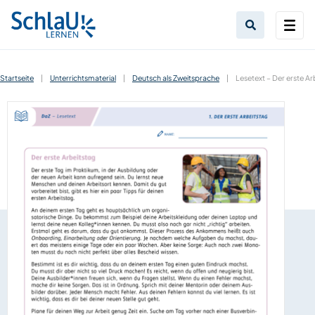
Startseite
|
Unterrichtsmaterial
|
Deutsch als Zweitsprache
|
Lesetext – Der erste Ar