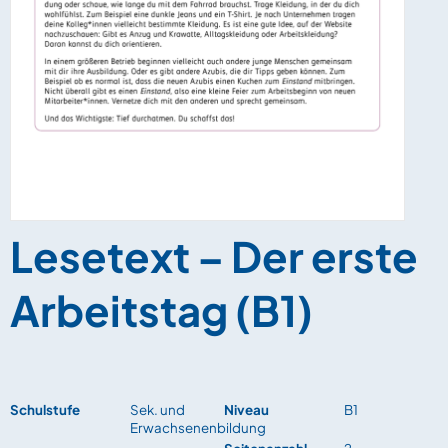
Lesetext – Der erste
Arbeitstag (B1)
Schulstufe
Sek. und
Niveau
B1
Erwachsenenbildung