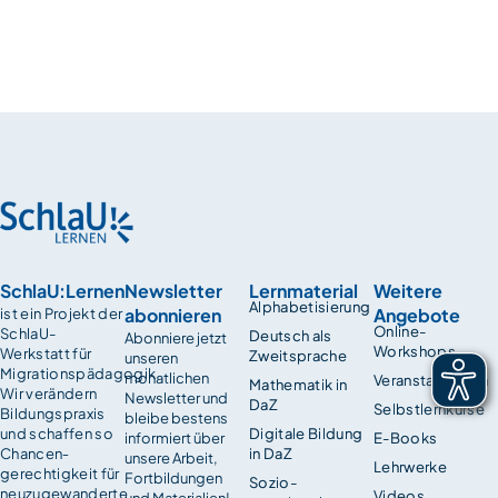
SchlaU:Lernen
Newsletter
Lernmaterial
Weitere
Alphabetisierung
abonnieren
Angebote
ist ein Projekt der
Online-
SchlaU-
Deutsch als
Abonniere jetzt
Workshops
Werkstatt für
Zweitsprache
unseren
Migrationspädagogik.
monatlichen
Veranstaltungen
Mathematik in
Wir verändern
Newsletter und
DaZ
Selbstlernkurse
Bildungspraxis
bleibe bestens
und schaffen so
Digitale Bildung
informiert über
E-Books
Chancen­
in DaZ
unsere Arbeit,
Lehrwerke
gerechtigkeit für
Fortbildungen
Sozio-
neuzugewanderte
Videos
und Materialien!