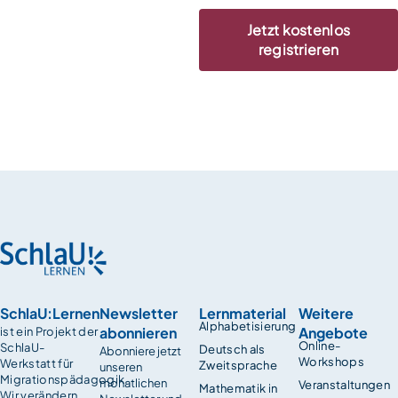
Jetzt kostenlos
registrieren
SchlaU:Lernen
Newsletter
Lernmaterial
Weitere
Alphabetisierung
abonnieren
Angebote
ist ein Projekt der
Online-
SchlaU-
Deutsch als
Abonniere jetzt
Workshops
Werkstatt für
Zweitsprache
unseren
Migrationspädagogik.
monatlichen
Veranstaltungen
Mathematik in
Wir verändern