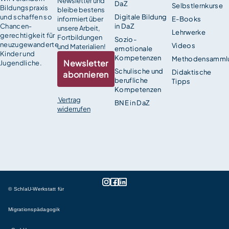
Newsletter und
DaZ
Selbstlernkurse
Bildungspraxis
bleibe bestens
und schaffen so
Digitale Bildung
informiert über
E-Books
Chancen­
in DaZ
unsere Arbeit,
Lehrwerke
gerechtigkeit für
Fortbildungen
Sozio-
neuzugewanderte
Videos
und Materialien!
emotionale
Kinder und
Kompetenzen
Methodensamml
Newsletter
Jugendliche.
Schulische und
Didaktische
abonnieren
berufliche
Tipps
Kompetenzen
Vertrag
BNE in DaZ
widerrufen
© SchlaU-Werkstatt für
Migrationspädagogik