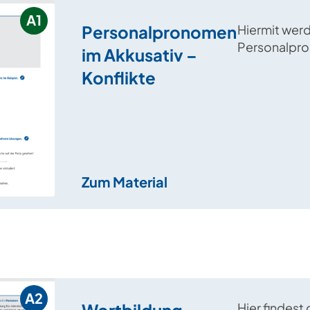
A1
Personalpronomen
Hiermit wer
Personalpr
im Akkusativ –
Akkusativ ei
Konflikte
verschiede
Einzelarbei
geübt.
Zum Material
A2
Wortbildung –
Hier findes