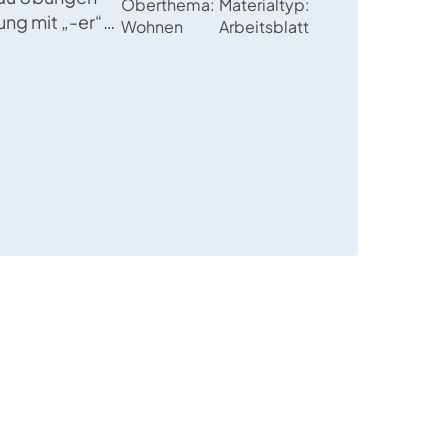
Oberthema
Materialtyp
ung mit „-er“
Wohnen
Arbeitsblatt
wie man sie bei
und männlichen
rwendet.