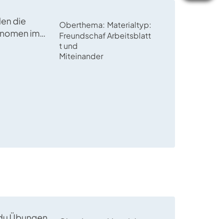
den die
Oberthema
Materialtyp
onomen im
Freundschaf
Arbeitsblatt
ngeführt und in
t und
Miteinander
nen
tsübungen
t du Übungen