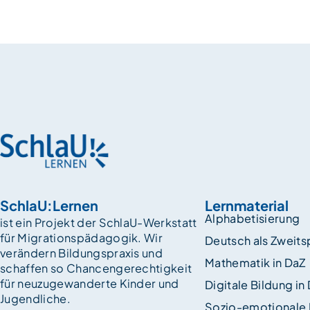
SchlaU:Lernen
Lernmaterial
Alphabetisierung
ist ein Projekt der SchlaU-Werkstatt
für Migrationspädagogik. Wir
Deutsch als Zweit
verändern Bildungspraxis und
Mathematik in DaZ
schaffen so Chancen­gerechtigkeit
für neuzugewanderte Kinder und
Digitale Bildung in
Jugendliche.
Sozio-emotionale