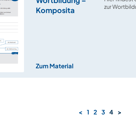
zur Wortbild
Komposita
und „-erin“, 
weiblichen 
Personen ve
Zum Material
<
1
2
3
4
>