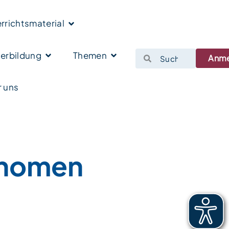
rrichtsmaterial
erbildung
Themen
Anm
 uns
onomen