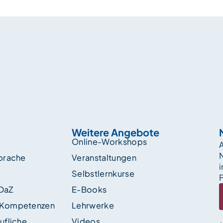
Weitere Angebote
Online-Workshops
A
sprache
Veranstaltungen
i
Selbstlernkurse
F
 DaZ
E-Books
 Kompetenzen
Lehrwerke
ufliche
Videos