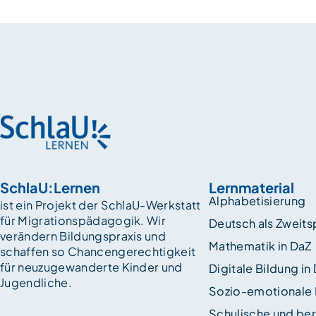
SchlaU:Lernen
Lernmaterial
Alphabetisierung
ist ein Projekt der SchlaU-Werkstatt
für Migrationspädagogik. Wir
Deutsch als Zweit
verändern Bildungspraxis und
Mathematik in DaZ
schaffen so Chancen­gerechtigkeit
für neuzugewanderte Kinder und
Digitale Bildung in
Jugendliche.
Sozio-emotionale
Schulische und ber