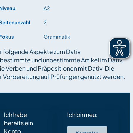
Niveau
A2
Seitenanzahl
2
Fokus
Grammatik
r folgende Aspekte zum Dativ
 bestimmte und unbestimmte Artikel im Dativ,
 Verben und Präpositionen mit Dativ. Die
zur Vorbereitung auf Prüfungen genutzt werden.
Ich habe
Ich bin neu:
bereits ein
Konto: