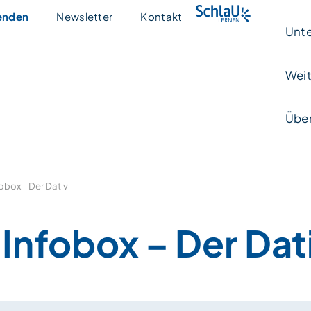
enden
Newsletter
Kontakt
Unte
Weit
Über
obox – Der Dativ
Infobox – Der Dat