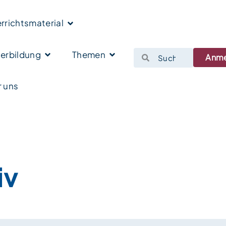
rrichtsmaterial
erbildung
Themen
Anm
 uns
iv