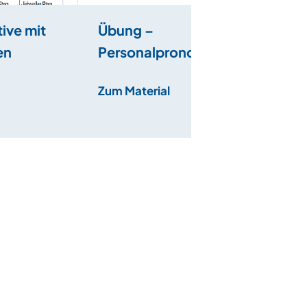
ive mit
Übung –
en
Personalpronomen im
Akkusativ
Zum Material