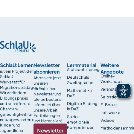
SchlaU:Lernen
Newsletter
Lernmaterial
Weitere
Alphabetisierung
abonnieren
Angebote
ist ein Projekt der
Online-
SchlaU-
Deutsch als
Abonniere jetzt
Workshops
Werkstatt für
Zweitsprache
unseren
Migrationspädagogik.
monatlichen
Veranstaltungen
Mathematik in
Wir verändern
Newsletter und
DaZ
Selbstlernkurse
Bildungspraxis
bleibe bestens
und schaffen so
Digitale Bildung
informiert über
E-Books
Chancen­
in DaZ
unsere Arbeit,
Lehrwerke
gerechtigkeit für
Fortbildungen
Sozio-
neuzugewanderte
Videos
und Materialien!
emotionale
Kinder und
Kompetenzen
Methodensamml
Newsletter
Jugendliche.