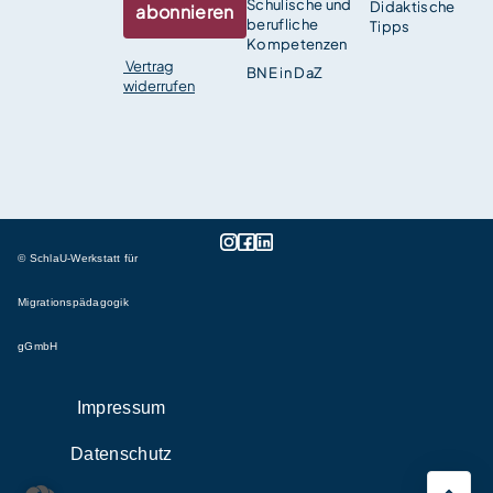
Schulische und
Didaktische
abonnieren
berufliche
Tipps
Kompetenzen
Vertrag
BNE in DaZ
widerrufen
© SchlaU-Werkstatt für
Migrationspädagogik
gGmbH
Impressum
Datenschutz