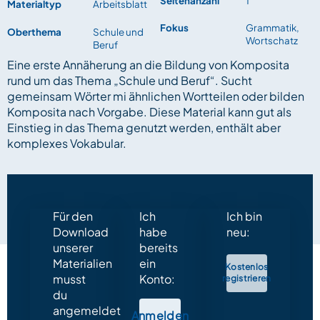
Seitenanzahl
1
Materialtyp
Arbeitsblatt
Fokus
Grammatik,
Oberthema
Schule und
Wortschatz
Beruf
Eine erste Annäherung an die Bildung von Komposita
rund um das Thema „Schule und Beruf“. Sucht
gemeinsam Wörter mi ähnlichen Wortteilen oder bilden
Komposita nach Vorgabe. Diese Material kann gut als
Einstieg in das Thema genutzt werden, enthält aber
komplexes Vokabular.
Für den
Ich
Ich bin
Download
habe
neu:
unserer
bereits
Materialien
ein
Kostenlos
musst
Konto:
registrieren
du
angemeldet
Anmelden