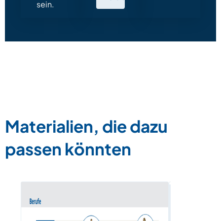
sein.
Materialien, die dazu
passen könnten
Schule, A
– Bildung