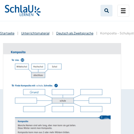
Startseite
|
Unterrichtsmaterial
|
Deutsch als Zweitsprache
|
Komposita – Schulsys