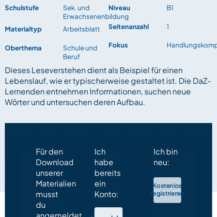
Schulstufe
Sek. und
Niveau
B1
Erwachsenenbildung
Seitenanzahl
1
Materialtyp
Arbeitsblatt
Fokus
Handlungskomp
Oberthema
Schule und
Beruf
Dieses Leseverstehen dient als Beispiel für einen
Lebenslauf, wie er typischerweise gestaltet ist. Die DaZ-
Lernenden entnehmen Informationen, suchen neue
Wörter und untersuchen deren Aufbau.
Für den
Ich
Ich bin
Download
habe
neu:
unserer
bereits
Materialien
ein
Kostenlos
musst
Konto:
registrieren
du
angemeldet