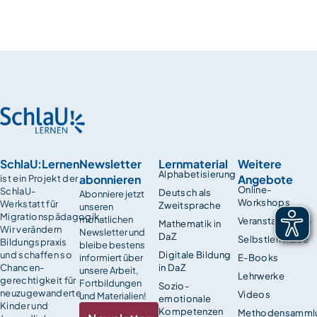
SchlaU:Lernen
Newsletter
Lernmaterial
Weitere
Alphabetisierung
abonnieren
Angebote
ist ein Projekt der
Online-
SchlaU-
Deutsch als
Abonniere jetzt
Workshops
Werkstatt für
Zweitsprache
unseren
Migrationspädagogik.
monatlichen
Veranstaltungen
Mathematik in
Wir verändern
Newsletter und
DaZ
Selbstlernkurse
Bildungspraxis
bleibe bestens
und schaffen so
Digitale Bildung
informiert über
E-Books
Chancen­
in DaZ
unsere Arbeit,
Lehrwerke
gerechtigkeit für
Fortbildungen
Sozio-
neuzugewanderte
Videos
und Materialien!
emotionale
Kinder und
Kompetenzen
Methodensamml