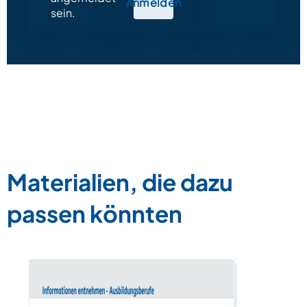
Anmelden
sein.
Materialien, die dazu
passen könnten
Berufe – 