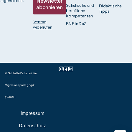
Newsletter
Jugendliche.
Schulische und
Didaktische
abonnieren
berufliche
Tipps
Kompetenzen
Vertrag
BNE in DaZ
widerrufen
© SchlaU-Werkstatt für
Migrationspädagogik
gGmbH
Impressum
Datenschutz