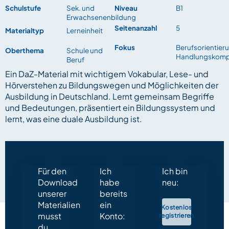
Schulstufe
Sek. und
Niveau
B1
Erwachsenenbildung
Seitenanzahl
5
Materialtyp
Lerneinheit
Fokus
Berufsorientier
Oberthema
Schule und
Handlungskomp
Beruf
Ein DaZ-Material mit wichtigem Vokabular, Lese- und
Hörverstehen zu Bildungswegen und Möglichkeiten der
Ausbildung in Deutschland. Lernt gemeinsam Begriffe
und Bedeutungen, präsentiert ein Bildungssystem und
lernt, was eine duale Ausbildung ist.
Für den
Ich
Ich bin
Download
habe
neu:
unserer
bereits
Materialien
ein
Kostenlos
musst
Konto:
registrieren
du