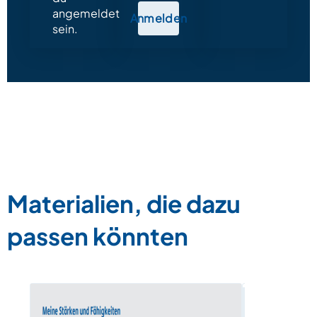
angemeldet
Anmelden
sein.
Materialien, die dazu
passen könnten
Berufe – 