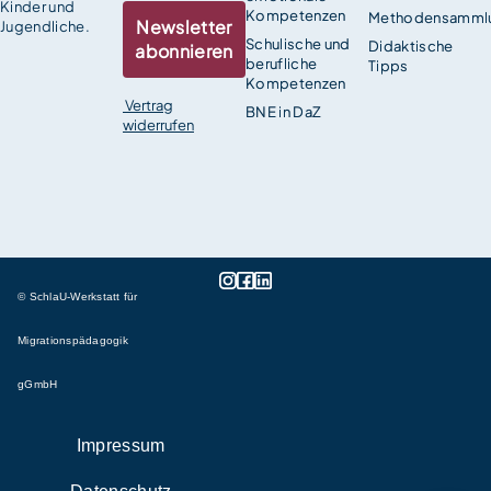
Kinder und
Kompetenzen
Methodensamml
Newsletter
Jugendliche.
Schulische und
Didaktische
abonnieren
berufliche
Tipps
Kompetenzen
Vertrag
BNE in DaZ
widerrufen
© SchlaU-Werkstatt für
Migrationspädagogik
gGmbH
Impressum