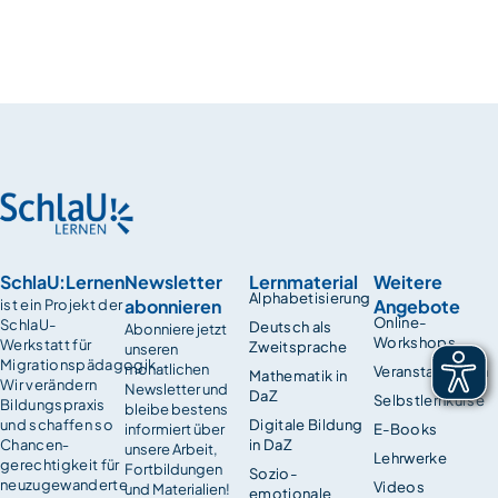
SchlaU:Lernen
Newsletter
Lernmaterial
Weitere
Alphabetisierung
abonnieren
Angebote
ist ein Projekt der
Online-
SchlaU-
Deutsch als
Abonniere jetzt
Workshops
Werkstatt für
Zweitsprache
unseren
Migrationspädagogik.
monatlichen
Veranstaltungen
Mathematik in
Wir verändern
Newsletter und
DaZ
Selbstlernkurse
Bildungspraxis
bleibe bestens
und schaffen so
Digitale Bildung
informiert über
E-Books
Chancen­
in DaZ
unsere Arbeit,
Lehrwerke
gerechtigkeit für
Fortbildungen
Sozio-
neuzugewanderte
Videos
und Materialien!
emotionale