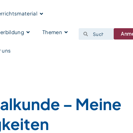
rrichtsmaterial
erbildung
Themen
Anm
 uns
alkunde – Meine
gkeiten