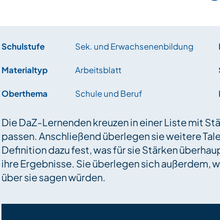
Schulstufe
Sek. und Erwachsenenbildung
Materialtyp
Arbeitsblatt
Oberthema
Schule und Beruf
Die DaZ-Lernenden kreuzen in einer Liste mit Stä
passen. Anschließend überlegen sie weitere Tal
Definition dazu fest, was für sie Stärken überha
ihre Ergebnisse. Sie überlegen sich außerdem, w
über sie sagen würden.