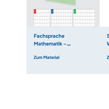
Fachsprache
Mathematik –
Monatliche Kosten und
Zum Material
Budget