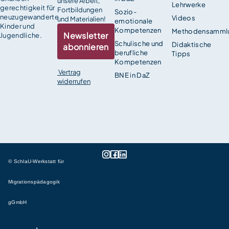
unsere Arbeit,
Lehrwerke
gerechtigkeit für
Fortbildungen
Sozio-
neuzugewanderte
Videos
und Materialien!
emotionale
Kinder und
Kompetenzen
Methodensamml
Newsletter
Jugendliche.
Schulische und
Didaktische
abonnieren
berufliche
Tipps
Kompetenzen
Vertrag
BNE in DaZ
widerrufen
© SchlaU-Werkstatt für
Migrationspädagogik
gGmbH