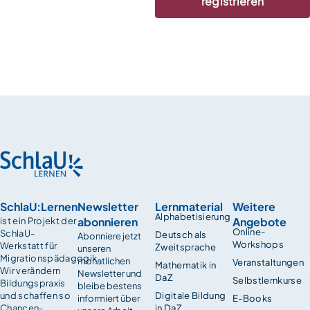
registrieren
SchlaU:Lernen
Newsletter
Lernmaterial
Weitere
Alphabetisierung
abonnieren
Angebote
ist ein Projekt der
Online-
SchlaU-
Deutsch als
Abonniere jetzt
Workshops
Werkstatt für
Zweitsprache
unseren
Migrationspädagogik.
monatlichen
Veranstaltungen
Mathematik in
Wir verändern
Newsletter und
DaZ
Selbstlernkurse
Bildungspraxis
bleibe bestens
und schaffen so
Digitale Bildung
informiert über
E-Books
Chancen­
in DaZ