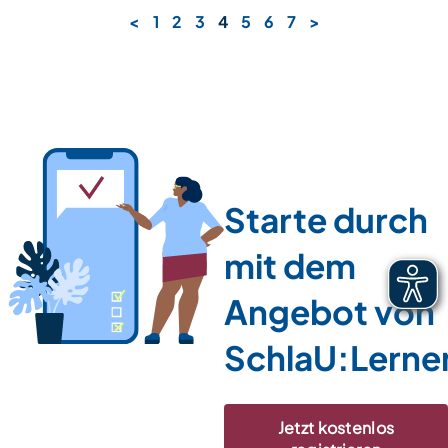
<
1
2
3
4
5
6
7
>
Starte durch
mit dem
Angebot von
SchlaU:Lerne
Jetzt kostenlos