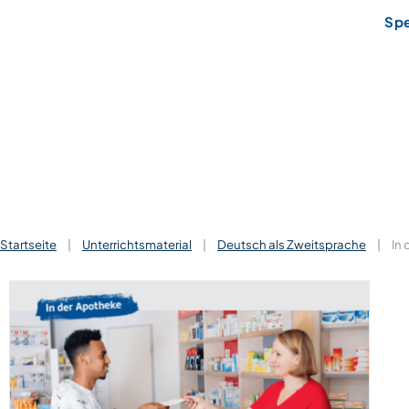
Sp
Startseite
|
Unterrichtsmaterial
|
Deutsch als Zweitsprache
|
In