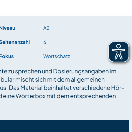
Niveau
A2
Seitenanzahl
6
Fokus
Wortschatz
ente zu sprechen und Dosierungsangaben im
abular mischt sich mit dem allgemeinen
us. Das Material beinhaltet verschiedene Hör-
nd eine Wörterbox mit dem entsprechenden