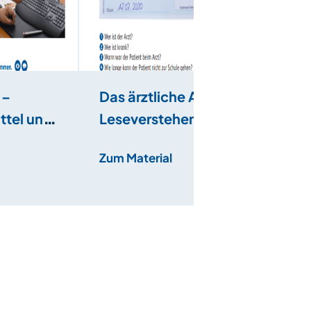
 –
Das ärztliche Attest –
ttel und
Leseverstehen
Zum Material