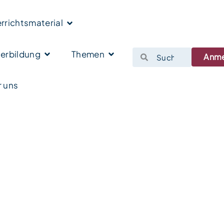
rrichtsmaterial
erbildung
Themen
Anm
 uns
–
t