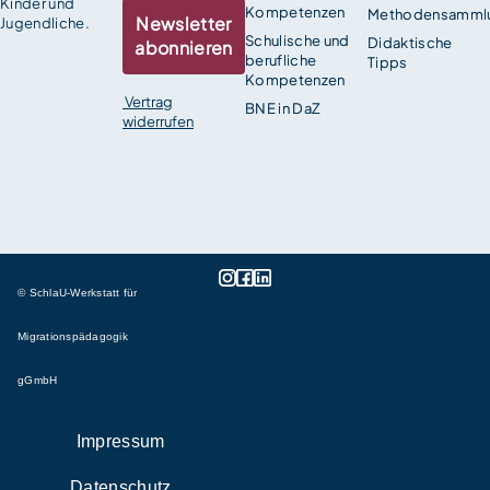
Kinder und
Kompetenzen
Methodensamml
Newsletter
Jugendliche.
Schulische und
Didaktische
abonnieren
berufliche
Tipps
Kompetenzen
Vertrag
BNE in DaZ
widerrufen
© SchlaU-Werkstatt für
Migrationspädagogik
gGmbH
Impressum
Datenschutz