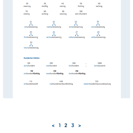
<
1
2
3
>