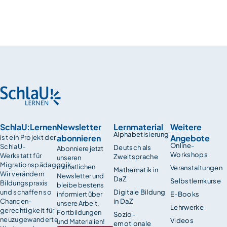
SchlaU:Lernen
Newsletter
Lernmaterial
Weitere
Alphabetisierung
abonnieren
Angebote
ist ein Projekt der
Online-
SchlaU-
Deutsch als
Abonniere jetzt
Workshops
Werkstatt für
Zweitsprache
unseren
Migrationspädagogik.
monatlichen
Veranstaltungen
Mathematik in
Wir verändern
Newsletter und
DaZ
Selbstlernkurse
Bildungspraxis
bleibe bestens
und schaffen so
Digitale Bildung
informiert über
E-Books
Chancen­
in DaZ
unsere Arbeit,
Lehrwerke
gerechtigkeit für
Fortbildungen
Sozio-
neuzugewanderte
Videos
und Materialien!
emotionale