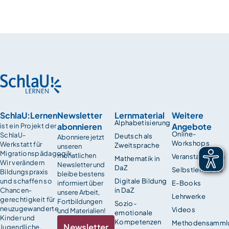
SchlaU:Lernen
Newsletter
Lernmaterial
Weitere
Alphabetisierung
abonnieren
Angebote
ist ein Projekt der
Online-
SchlaU-
Deutsch als
Abonniere jetzt
Workshops
Werkstatt für
Zweitsprache
unseren
Migrationspädagogik.
monatlichen
Veranstaltungen
Mathematik in
Wir verändern
Newsletter und
DaZ
Selbstlernkurse
Bildungspraxis
bleibe bestens
und schaffen so
Digitale Bildung
informiert über
E-Books
Chancen­
in DaZ
unsere Arbeit,
Lehrwerke
gerechtigkeit für
Fortbildungen
Sozio-
neuzugewanderte
Videos
und Materialien!
emotionale
Kinder und
Kompetenzen
Methodensamml
Newsletter
Jugendliche.