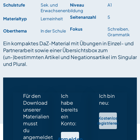
Schulstufe
Sek. und
Niveau
A1
Erwachsenenbildung
Seitenanzahl
5
Materialtyp
Lerneinheit
Fokus
Schreiben,
Oberthema
In der Schule
Grammatik
Ein kompaktes DaZ-Material mit Übungen in Einzel- und
Partnerarbeit sowie einer Übersichtsbox zum
(un-)bestimmten Artikel und Negationsartikel im Singular
und Plural.
Für den
Ich
Ich bin
Download
habe
neu:
unserer
bereits
Materialien
ein
Kostenlos
musst
Konto:
registrieren
du
angemeldet
Anmelden