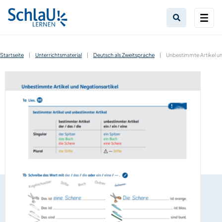
Startseite
|
Unterrichtsmaterial
|
Deutsch als Zweitsprache
|
Unbestimmte Artikel un