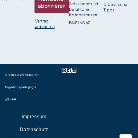
Schulische und
Didaktische
abonnieren
berufliche
Tipps
Kompetenzen
Vertrag
BNE in DaZ
widerrufen
© SchlaU-Werkstatt für
Migrationspädagogik
gGmbH
Impressum
Datenschutz