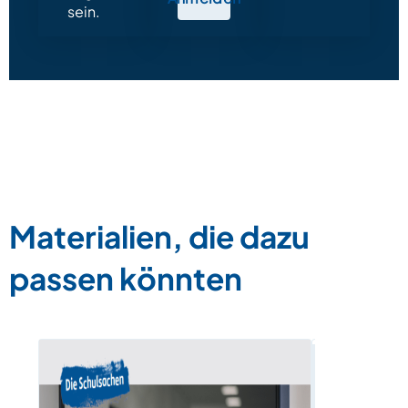
sein.
Materialien, die dazu
passen könnten
Der Stund
Possessiva