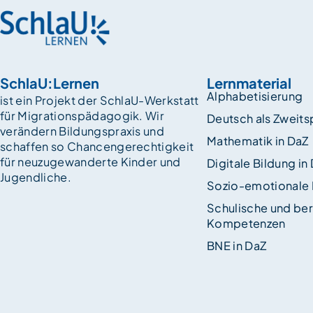
SchlaU:Lernen
Lernmaterial
Alphabetisierung
ist ein Projekt der SchlaU-Werkstatt
für Migrationspädagogik. Wir
Deutsch als Zweit
verändern Bildungspraxis und
Mathematik in DaZ
schaffen so Chancen­gerechtigkeit
für neuzugewanderte Kinder und
Digitale Bildung in
Jugendliche.
Sozio-emotionale
Schulische und ber
Kompetenzen
BNE in DaZ