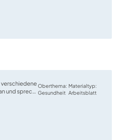
 verschiedene
Oberthema
Materialtyp
an und sprecht
Gesundheit
Arbeitsblatt
arüber, was
 Gestaltet
ssendes