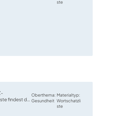
gen von
ste
en,
, Personen
hreibende
Z-
Oberthema
Materialtyp
ste findest du
Gesundheit
Wortschatzli
gen von
ste
und ihren