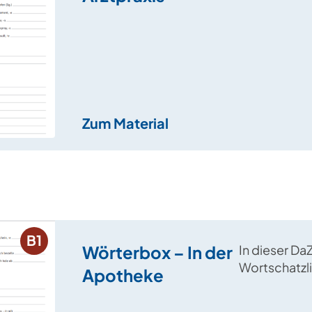
Bezeichnun
Medikament
Krankheiten
sowie besc
Adjektive.
Zum Material
B1
Wörterbox – In der
In dieser Da
Wortschatzli
Apotheke
Bezeichnun
Medikamenten 