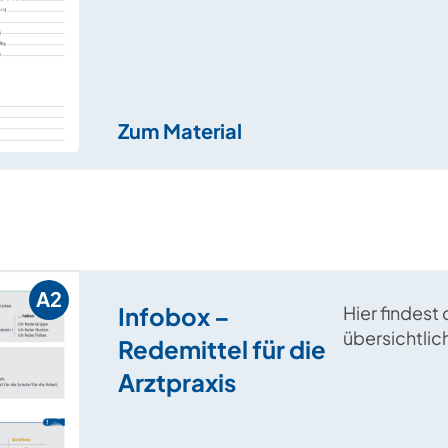
Dosierungen
Zum Material
A2
Infobox –
Hier findest 
übersichtlic
Redemittel für die
Zusammenfa
Arztpraxis
Strukturen, 
Schmerzen 
Beschwerden 