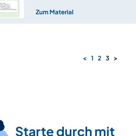
Zum Material
<
1
2
3
>
Starte durch mit