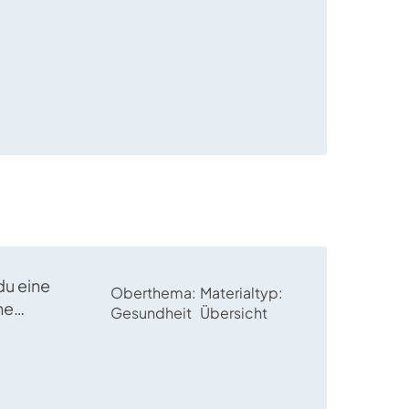
.
du eine
Oberthema
Materialtyp
he
Gesundheit
Übersicht
ssung von
um über
und
zu