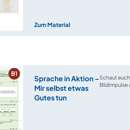
sprechen.
Zum Material
B1
Sprache in Aktion –
Schaut euch
Bildimpulse 
Mir selbst etwas
gemeinsam d
Gutes tun
euch guttut.
auch ein pa
Plakat.