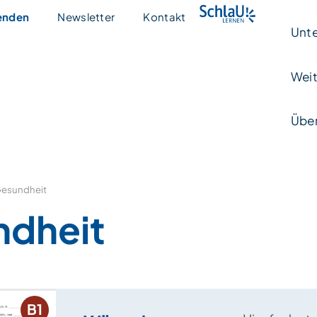
enden
Newsletter
Kontakt
Unte
Weit
Über
esundheit
ndheit
B1