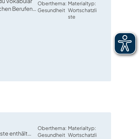
 du Vokabular
Oberthema
Materialtyp
schen Berufen
Gesundheit
Wortschatzli
, um weiteres
ste
zum Thema
stzuhalten.
Oberthema
Materialtyp
ste enthält
Gesundheit
Wortschatzli