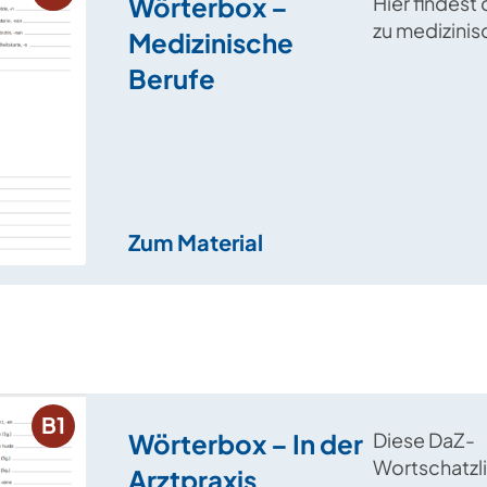
Wörterbox –
Hier findest
zu medizini
Medizinische
sowie Felder
Berufe
Vokabular 
„Medizin“ fe
Zum Material
B1
Wörterbox – In der
Diese DaZ-
Wortschatzli
Arztpraxis