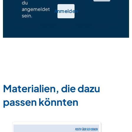
du
angemeldet
Anmelden
sein.
Materialien, die dazu
passen könnten
Über Kom