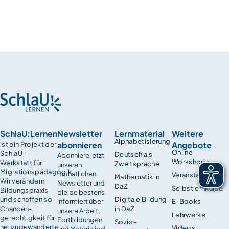
SchlaU:Lernen
Newsletter
Lernmaterial
Weitere
Alphabetisierung
abonnieren
Angebote
ist ein Projekt der
Online-
SchlaU-
Deutsch als
Abonniere jetzt
Workshops
Werkstatt für
Zweitsprache
unseren
Migrationspädagogik.
monatlichen
Veranstaltungen
Mathematik in
Wir verändern
Newsletter und
DaZ
Selbstlernkurse
Bildungspraxis
bleibe bestens
und schaffen so
Digitale Bildung
informiert über
E-Books
Chancen­
in DaZ
unsere Arbeit,
Lehrwerke
gerechtigkeit für
Fortbildungen
Sozio-
neuzugewanderte
Videos