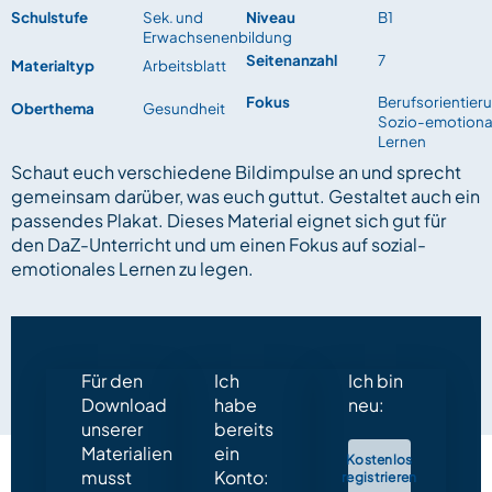
Schulstufe
Sek. und
Niveau
B1
Erwachsenenbildung
Seitenanzahl
7
Materialtyp
Arbeitsblatt
Fokus
Berufsorientier
Oberthema
Gesundheit
Sozio-emotiona
Lernen
Schaut euch verschiedene Bildimpulse an und sprecht
gemeinsam darüber, was euch guttut. Gestaltet auch ein
passendes Plakat. Dieses Material eignet sich gut für
den DaZ-Unterricht und um einen Fokus auf sozial-
emotionales Lernen zu legen.
Für den
Ich
Ich bin
Download
habe
neu:
unserer
bereits
Materialien
ein
Kostenlos
musst
Konto:
registrieren