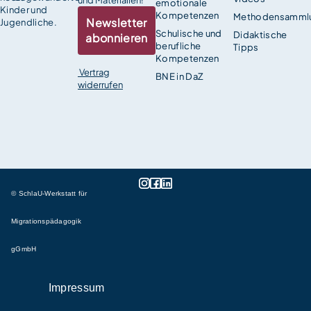
und Materialien!
emotionale
Kinder und
Kompetenzen
Methodensamml
Newsletter
Jugendliche.
Schulische und
Didaktische
abonnieren
berufliche
Tipps
Kompetenzen
Vertrag
BNE in DaZ
widerrufen
© SchlaU-Werkstatt für
Migrationspädagogik
gGmbH
Impressum