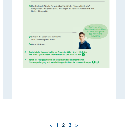
<
1
2
3
>