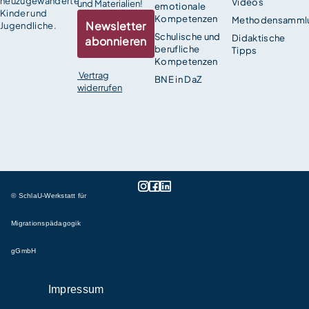
neuzugewanderte
Videos
und Materialien!
emotionale
Kinder und
Kompetenzen
Methodensamml
Newsletter
Jugendliche.
Schulische und
Didaktische
abonnieren
berufliche
Tipps
Kompetenzen
Vertrag
BNE in DaZ
widerrufen
© SchlaU-Werkstatt für
Migrationspädagogik
gGmbH
Impressum