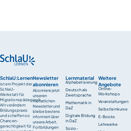
SchlaU:Lernen
Newsletter
Lernmaterial
Weitere
Alphabetisierung
abonnieren
Angebote
ist ein Projekt der
Online-
SchlaU-
Deutsch als
Abonniere jetzt
Workshops
Werkstatt für
Zweitsprache
unseren
Migrationspädagogik.
monatlichen
Veranstaltungen
Mathematik in
Wir verändern
Newsletter und
DaZ
Selbstlernkurse
Bildungspraxis
bleibe bestens
und schaffen so
Digitale Bildung
informiert über
E-Books
Chancen­
in DaZ
unsere Arbeit,
Lehrwerke
gerechtigkeit für
Fortbildungen
Sozio-