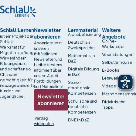
SchlaU:Lernen
Newsletter
Lernmaterial
Weitere
Alphabetisierung
abonnieren
Angebote
ist ein Projekt der
Online-
SchlaU-
Deutsch als
Abonniere jetzt
Workshops
Werkstatt für
Zweitsprache
unseren
Migrationspädagogik.
monatlichen
Veranstaltungen
Mathematik in
Wir verändern
Newsletter und
DaZ
Selbstlernkurse
Bildungspraxis
bleibe bestens
und schaffen so
Digitale Bildung
informiert über
E-Books
Chancen­
in DaZ
unsere Arbeit,
Lehrwerke
gerechtigkeit für
Fortbildungen
Sozio-
neuzugewanderte
Videos
und Materialien!
emotionale
Kinder und
Kompetenzen
Methodensamml
Newsletter
Jugendliche.
Schulische und
Didaktische
abonnieren
berufliche
Tipps
Kompetenzen
Vertrag
BNE in DaZ
widerrufen