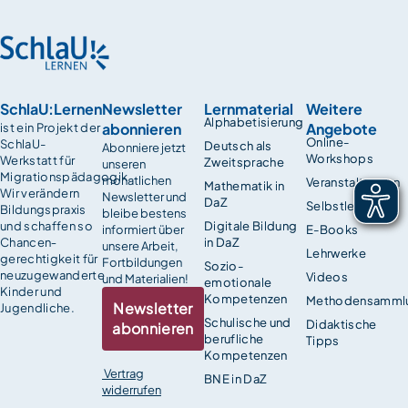
SchlaU:Lernen
Newsletter
Lernmaterial
Weitere
Alphabetisierung
abonnieren
Angebote
ist ein Projekt der
Online-
SchlaU-
Deutsch als
Abonniere jetzt
Workshops
Werkstatt für
Zweitsprache
unseren
Migrationspädagogik.
monatlichen
Veranstaltungen
Mathematik in
Wir verändern
Newsletter und
DaZ
Selbstlernkurse
Bildungspraxis
bleibe bestens
und schaffen so
Digitale Bildung
informiert über
E-Books
Chancen­
in DaZ
unsere Arbeit,
Lehrwerke
gerechtigkeit für
Fortbildungen
Sozio-
neuzugewanderte
Videos
und Materialien!
emotionale
Kinder und
Kompetenzen
Methodensamml
Newsletter
Jugendliche.
Schulische und
Didaktische
abonnieren
berufliche
Tipps
Kompetenzen
Vertrag
BNE in DaZ
widerrufen