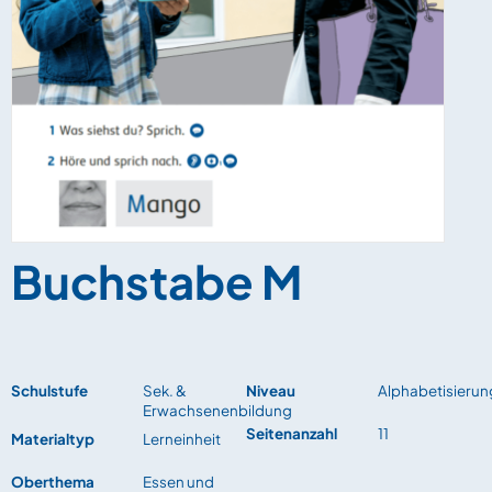
Buchstabe M
Schulstufe
Sek. &
Niveau
Alphabetisierun
Erwachsenenbildung
Seitenanzahl
11
Materialtyp
Lerneinheit
Oberthema
Essen und