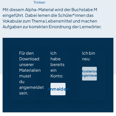
Trinken
Mit diesem Alpha-Material wird der Buchstabe M
eingeführt. Dabei lernen die Schüler*innen das
Vokabular zum Thema Lebensmittel und machen
Aufgaben zur korrekten Einordnung der Lernwörter.
Für den
Ich
Ich bin
Download
habe
neu:
unserer
bereits
Materialien
ein
Kostenlos
musst
Konto:
registrieren
du
angemeldet
Anmelden
sein.