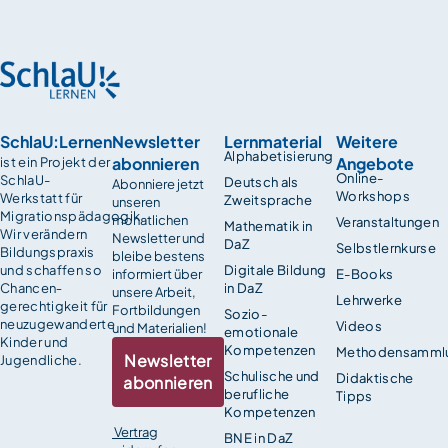
SchlaU:Lernen
Newsletter
Lernmaterial
Weitere
Alphabetisierung
abonnieren
Angebote
ist ein Projekt der
Online-
SchlaU-
Deutsch als
Abonniere jetzt
Workshops
Werkstatt für
Zweitsprache
unseren
Migrationspädagogik.
monatlichen
Veranstaltungen
Mathematik in
Wir verändern
Newsletter und
DaZ
Selbstlernkurse
Bildungspraxis
bleibe bestens
und schaffen so
Digitale Bildung
informiert über
E-Books
Chancen­
in DaZ
unsere Arbeit,
Lehrwerke
gerechtigkeit für
Fortbildungen
Sozio-
neuzugewanderte
Videos
und Materialien!
emotionale
Kinder und
Kompetenzen
Methodensamml
Newsletter
Jugendliche.
Schulische und
Didaktische
abonnieren
berufliche
Tipps
Kompetenzen
Vertrag
BNE in DaZ